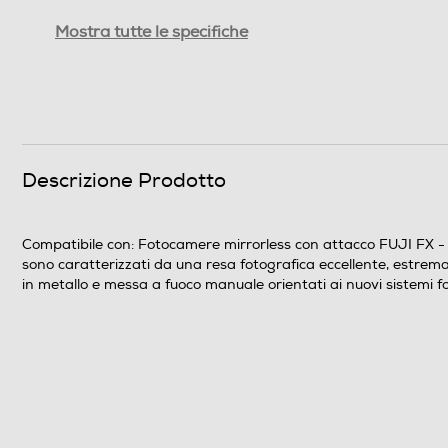
Sistema Mirrorless
Mostra tutte le specifiche
Messa a fuoco minima-m
Diametro filtro-mm
Schema ottico
Descrizione Prodotto
Altre caratteristiche
Compatibile con: Fotocamere mirrorless con attacco FUJI FX - 
Innesto
sono caratterizzati da una resa fotografica eccellente, estrema
in metallo e messa a fuoco manuale orientati ai nuovi sistemi fo
Copri-obiettivo
Descrizione marketing