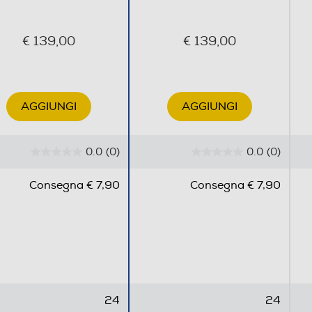
€ 139,00
€ 139,00
AGGIUNGI
AGGIUNGI
0.0
(0)
0.0
(0)
0
0
.
.
Consegna € 7,90
Consegna € 7,90
0
0
s
s
u
u
5
5
s
s
t
t
e
e
24
24
l
l