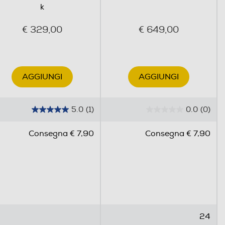
k
€ 329,00
€ 649,00
AGGIUNGI
AGGIUNGI
5.0
(1)
0.0
(0)
5
0
.
.
Consegna € 7,90
Consegna € 7,90
0
0
s
s
u
u
5
5
s
s
t
t
e
e
24
l
l