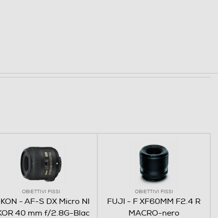
OBIETTIVI FISSI
OBIETTIVI FISSI
IKON - AF-S DX Micro NI
FUJI - F XF60MM F2.4 R
KOR 40 mm f/2.8G-Blac
MACRO-nero