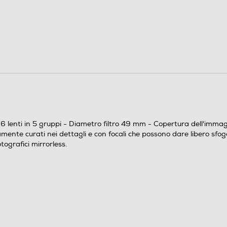
35
49
6 lenti in 5 gruppi
Copertura dell'immagine APS-C Angolo di campo
28°
6 lenti in 5 gruppi - Diametro filtro 49 mm - Copertura dell'imm
FUJI FX
mente curati nei dettagli e con focali che possono dare libero sfog
tografici mirrorless.
Gli obiettivi 7ARTISANS sono caratterizzati da una
resa fotografica eccellente, estremamente curati
nei dettagli e con focali che possono dare libero
sfogo alla creatività in ogni situazione di ripresa.
Completamente in metallo e messa a fuoco