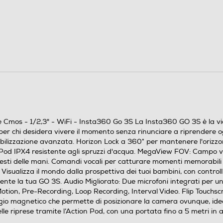
16 mm
4K: 3840x2160 24/25/30fps. 2,7K: 2752x1530
24/25/30/50fps 1080p: 1920x1080
24/25/30//50fps
4000 x 2250 (16:9); 2880 × 2880 (1:1); 3968 x 1472
(2,7:1) 4000 x 3000 (4:3).
Cmos - 1/2,3" - WiFi - Insta360 Go 3S La Insta360 GO 3S è la vi
per chi desidera vivere il momento senza rinunciare a riprendere o
tabilizzazione avanzata. Horizon Lock a 360° per mantenere l'oriz
Pod IPX4 resistente agli spruzzi d'acqua. MegaView FOV: Campo visi
gesti delle mani. Comandi vocali per catturare momenti memorabili s
isualizza il mondo dalla prospettiva dei tuoi bambini, con controlli i
ente la tua GO 3S. Audio Migliorato: Due microfoni integrati per u
 Motion, Pre-Recording, Loop Recording, Interval Video. Flip Touchs
o magnetico che permette di posizionare la camera ovunque, ideal
lle riprese tramite l’Action Pod, con una portata fino a 5 metri i