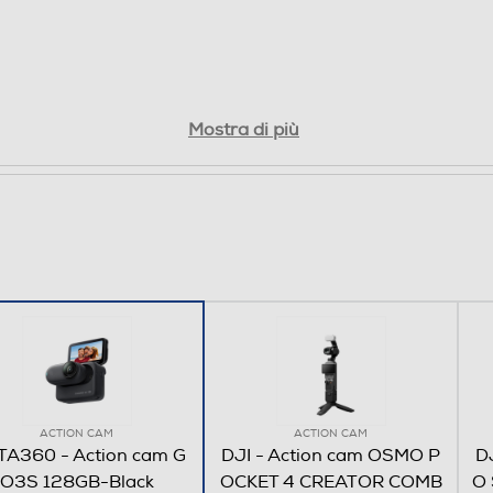
Analogico
4K: 4000 x 3000 30fps
Mostra di più
Waterproof
Foto; HDR Photo; Interval; Starlapse
ACTION CAM
ACTION CAM
TA360 - Action cam G
DJI - Action cam OSMO P
D
O3S 128GB-Black
OCKET 4 CREATOR COMB
O
Si