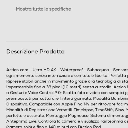
Focale equivalente 35mm
Mostra tutte le specifiche
Framerate - FPS
Ottica
Descrizione Prodotto
Risoluzione fotografie
Action cam - Ultra HD 4K - Waterproof - Subacquea - Sensore 
ogni momento senza interruzioni e con totale libertà. Perfetta 
Riprese stabili anche in movimento grazie alla tecnologia di s
Display
Impermeabile fino a 33 piedi (10 metri) senza custodia. Action 
a Gesturi e Voice Control 2.0: Scatta foto e video con semplici 
Touchscreen
preimpostati per catturare l’intera giornata. Modalità Bambini: V
Dispositivo: Compatibile con Apple Find My per ritrovare facilm
Modalità di Registrazione Versatili: Timelapse, TimeShift, Slow
Connessioni
perfette e accurate. Montaggio Magnetico: Sistema di montaggi
Anteprima Live: Controlla la camera e visualizza l’anteprima de
Connessione HDMI
(camera solo) e fino a 140 minuti con l’Action Pod.