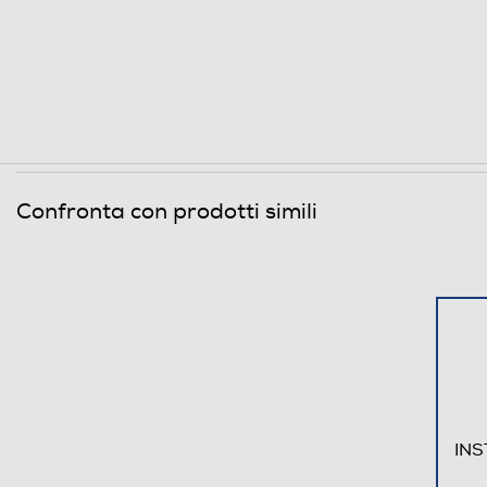
Stabilizzatore immagini
Timelapse
Microfono integrato
GPS
Confronta con prodotti simili
Waterproof
Antiurto
Altre funzioni
Descrizione
Memory card reader
INS
Subacquea