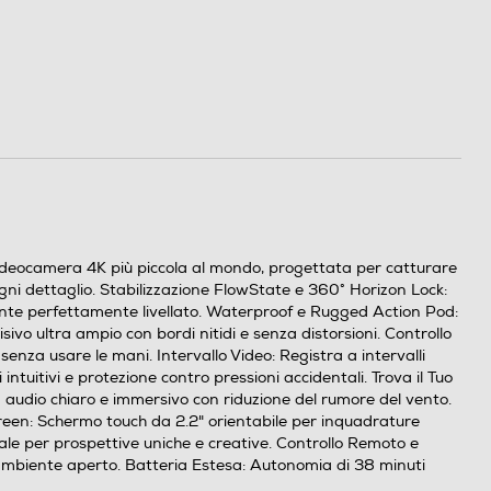
deocamera 4K più piccola al mondo, progettata per catturare
gni dettaglio. Stabilizzazione FlowState e 360° Horizon Lock:
zonte perfettamente livellato. Waterproof e Rugged Action Pod:
vo ultra ampio con bordi nitidi e senza distorsioni. Controllo
enza usare le mani. Intervallo Video: Registra a intervalli
ntuitivi e protezione contro pressioni accidentali. Trova il Tuo
n audio chiaro e immersivo con riduzione del rumore del vento.
creen: Schermo touch da 2.2" orientabile per inquadrature
e per prospettive uniche e creative. Controllo Remoto e
n ambiente aperto. Batteria Estesa: Autonomia di 38 minuti