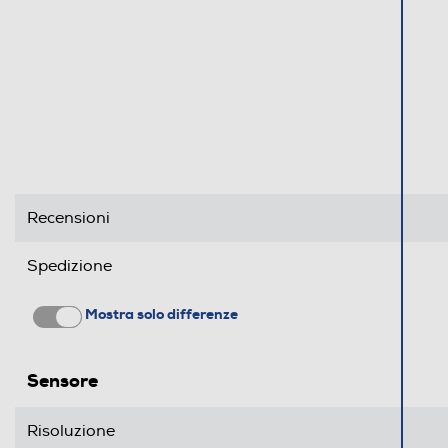
Profondità-m
Ingresso microfono
Autonomia batteria-h
Recensioni
Spedizione
Mostra solo differenze
Sensore
Descrizione marketing
Risoluzione