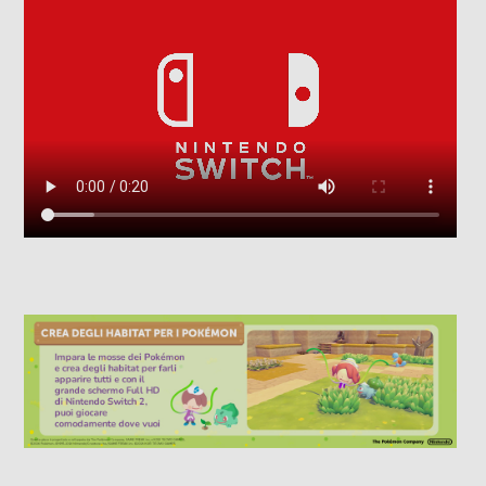
Pokémon
Supporto gioco fisico incluso
Supporto fisico incluso
Informazioni sulla sicurezza del prodotto
Clicca qui