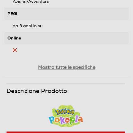
Azione/Avventura
PEGI
da 3 anni in su
Online
Multigiocatore
Mostra tutte le specifiche
Trama
Descrizione Prodotto
Gioca nei panni di un Ditto e costruisci un nuovo mondo
insieme ai Pokémon! Con l'aiuto dei tuoi amici Pokémon,
ricostruisci a poco a poco un mondo desolato e
trasformalo in una fantastica utopia. Goditi la
tranquillità di tutti i giorni con un rilassante simulatore
di vita basato su creatività e costruzioni insieme ai