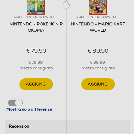
GIOCHI NINTENDO SWITCH 2
GIOCHI NINTENDO SWITCH 2
NINTENDO - POKEMON P
NINTENDO - MARIO KART
OKOPIA
WORLD
€ 79,90
€ 89,90
€ 79,99
€ 89,99
prezzo consigliato
prezzo consigliato
AGGIUNGI
AGGIUNGI
Mostra solo differenze
Gioca nei panni di un Ditto e costruisci un nuovo mondo
Recensioni
Recensioni
insieme ai Pokémon! Con l'aiuto dei tuoi amici Pokémon,