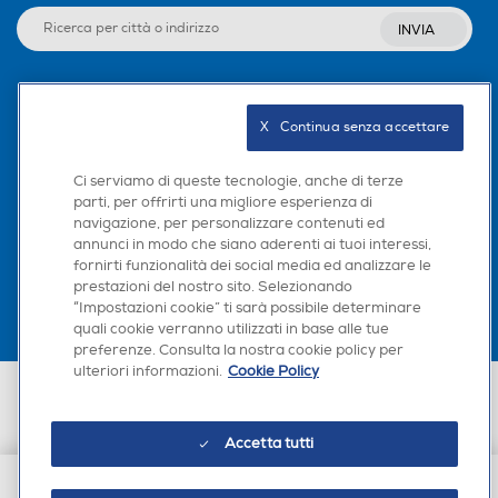
INVIA
Seguici sui social
X   Continua senza accettare
Ci serviamo di queste tecnologie, anche di terze
parti, per offrirti una migliore esperienza di
navigazione, per personalizzare contenuti ed
Scarica la nostra app
annunci in modo che siano aderenti ai tuoi interessi,
fornirti funzionalità dei social media ed analizzare le
prestazioni del nostro sito. Selezionando
“Impostazioni cookie” ti sarà possibile determinare
quali cookie verranno utilizzati in base alle tue
preferenze. Consulta la nostra cookie policy per
ulteriori informazioni.
Cookie Policy
Euronics Italia SpA. Sede legale Via Montefeltro, 6/a 20156 Milano
Partita Iva, Codice Fiscale e iscrizione CCIAA Milano Monza Brianza Lodi
n. 13337170156. Codice intermediario SDI: HHBD9AK. Vendite soggette
Accetta tutti
agli Artt. 45 e ss del Codice del Consumo in tema di Diritti dei
Consumatori.