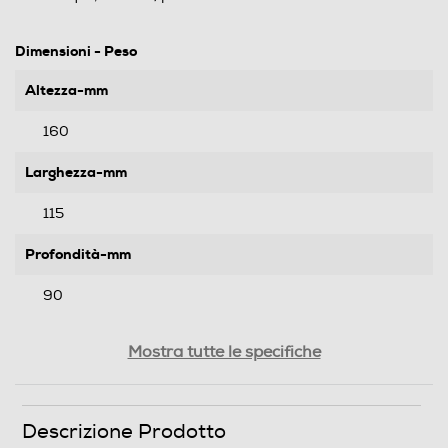
Dimensioni - Peso
Altezza-mm
160
Larghezza-mm
115
Profondità-mm
90
Peso-Kg
Mostra tutte le specifiche
0,15
Descrizione Prodotto
Informazioni sulla sicurezza del prodotto