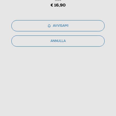
€ 16,90
AVVISAMI
ANNULLA
1
/
3
FUNKO - 49807 Naruto Pain 934
(0)
Dettagli Prodotto
Confronta