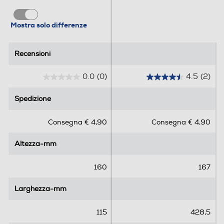
Mostra solo differenze
Recensioni
Recensioni
0.0
(0)
4.5
(2)
0
4
.
.
Spedizione
Spedizione
0
5
s
s
Consegna € 4,90
Consegna € 4,90
u
u
5
5
Altezza-mm
Altezza-mm
s
s
t
t
e
e
160
167
l
l
l
l
Larghezza-mm
Larghezza-mm
e
e
.
.
115
428,5
2