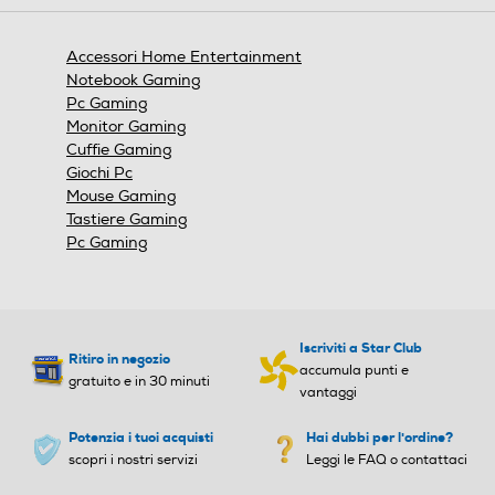
aprirà
una
finestra
Accessori Home Entertainment
modale.
Notebook Gaming
Pc Gaming
Monitor Gaming
Cuffie Gaming
Giochi Pc
Mouse Gaming
Tastiere Gaming
Pc Gaming
Iscriviti a Star Club
Ritiro in negozio
accumula punti e
gratuito e in 30 minuti
vantaggi
Potenzia i tuoi acquisti
Hai dubbi per l'ordine?
scopri i nostri servizi
Leggi le FAQ o contattaci