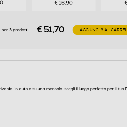
90
€ 16,90
€
€ 51,70
 per 3 prodotti
AGGIUNGI 3 AL CARRE
crivania, in auto o su una mensola, scegli il luogo perfetto per il t