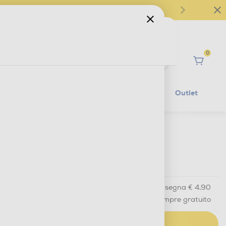
0
Ciao
Mobilità Elettrica
Lifestyle
Outlet
€ 16,90
IVA e contributo RAEE inclusi
Acquisto online
con consegna € 4,90
Ritiro in negozio
in 30 minuti e sempre gratuito
AGGIUNGI AL CARRELLO