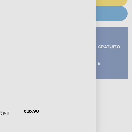
CERCA NEGOZIO
Servizi aggiuntivi alla consegna*
RITIRO USATO RAEE
GRATUITO
AGGIUNGI UN SERVIZIO
*I servizi sono esclusi dal costo di
consegna
Metodi di pagamento e finanziamenti
Informazioni sulla consegna
Diritto di recesso
€ 16,90
i 328