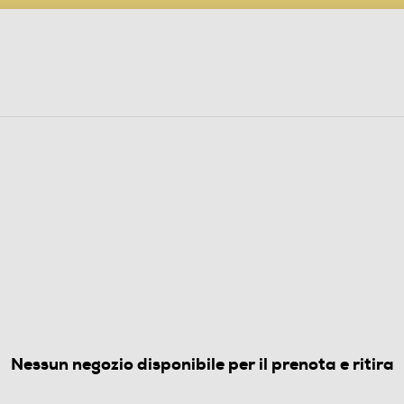
PARTECIPA AL CONCORSO ANNIVERSARIO
ine
 Audio
Elettrodomestici
Foto, Video, Droni
(0)
Nessun negozio disponibile per il prenota e ritira