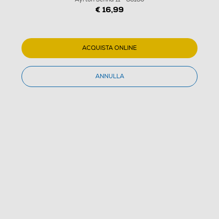
€ 16,99
ACQUISTA ONLINE
ANNULLA
1
/
1
FUNKO - POP McLaren Ayrton Senna 11 - 86180
(0)
Dettagli Prodotto
Confronta
€ 16,99
IVA e contributo RAEE inclusi