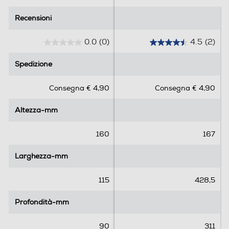
Recensioni
Recensioni
0.0
(0)
4.5
(2)
0
4
.
.
Spedizione
Spedizione
0
5
s
s
Consegna € 4,90
Consegna € 4,90
u
u
5
5
Altezza-mm
Altezza-mm
s
s
t
t
e
e
160
167
l
l
l
l
Larghezza-mm
Larghezza-mm
e
e
.
.
115
428,5
2
r
Profondità-mm
Profondità-mm
e
c
90
311