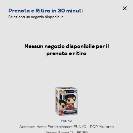
CONCORSO ANNIVERSARIO
Prenota e Ritira in 30 minuti
0
Seleziona un negozio disponibile
Nessun negozio disponibile per il
ACCESSORI HOME ENTERTAINMENT
prenota e ritira
FUNKO
Accessori Home Entertainment FUNKO - POP McLaren
Ayrton Senna 11 - 86180