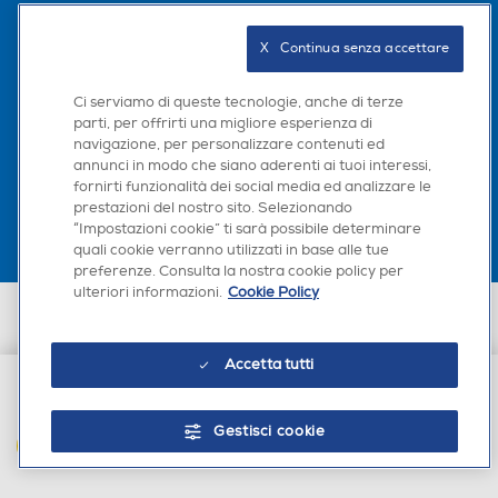
Seguici sui social
X   Continua senza accettare
Ci serviamo di queste tecnologie, anche di terze
parti, per offrirti una migliore esperienza di
navigazione, per personalizzare contenuti ed
Scarica la nostra app
annunci in modo che siano aderenti ai tuoi interessi,
fornirti funzionalità dei social media ed analizzare le
prestazioni del nostro sito. Selezionando
“Impostazioni cookie” ti sarà possibile determinare
quali cookie verranno utilizzati in base alle tue
preferenze. Consulta la nostra cookie policy per
ulteriori informazioni.
Cookie Policy
Euronics Italia SpA. Sede legale Via Montefeltro, 6/a 20156 Milano
Partita Iva, Codice Fiscale e iscrizione CCIAA Milano Monza Brianza Lodi
n. 13337170156. Codice intermediario SDI: HHBD9AK. Vendite soggette
Accetta tutti
agli Artt. 45 e ss del Codice del Consumo in tema di Diritti dei
Consumatori.
€ 16,99
Gestisci cookie
AGGIUNGI AL CARRELLO