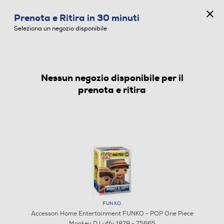
CONCORSO ANNIVERSARIO
Prenota e Ritira in 30 minuti
0
Seleziona un negozio disponibile
Nessun negozio disponibile per il
ACCESSORI HOME ENTERTAINMENT
prenota e ritira
FUNKO
Accessori Home Entertainment FUNKO - POP One Piece
Monkey D.Luffy 1878 - 75665