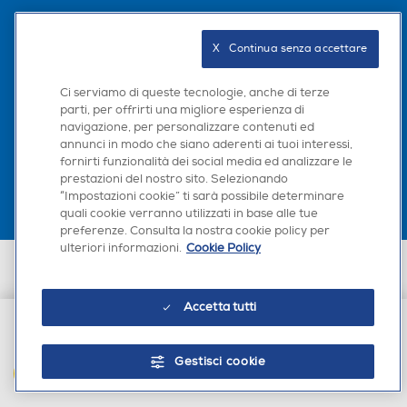
Seguici sui social
X   Continua senza accettare
Ci serviamo di queste tecnologie, anche di terze
parti, per offrirti una migliore esperienza di
navigazione, per personalizzare contenuti ed
Scarica la nostra app
annunci in modo che siano aderenti ai tuoi interessi,
fornirti funzionalità dei social media ed analizzare le
prestazioni del nostro sito. Selezionando
“Impostazioni cookie” ti sarà possibile determinare
quali cookie verranno utilizzati in base alle tue
preferenze. Consulta la nostra cookie policy per
ulteriori informazioni.
Cookie Policy
Euronics Italia SpA. Sede legale Via Montefeltro, 6/a 20156 Milano
Partita Iva, Codice Fiscale e iscrizione CCIAA Milano Monza Brianza Lodi
n. 13337170156. Codice intermediario SDI: HHBD9AK. Vendite soggette
Accetta tutti
agli Artt. 45 e ss del Codice del Consumo in tema di Diritti dei
Consumatori.
€ 15,90
Gestisci cookie
AGGIUNGI AL CARRELLO