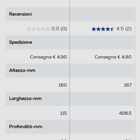
Recensioni
Recensioni
0.0
(0)
4.5
(2)
0
4
.
.
Spedizione
Spedizione
0
5
s
s
Consegna € 4,90
Consegna € 4,90
u
u
5
5
Altezza-mm
Altezza-mm
s
s
t
t
e
e
160
167
l
l
l
l
Larghezza-mm
Larghezza-mm
e
e
.
.
115
428,5
2
r
Profondità-mm
Profondità-mm
e
c