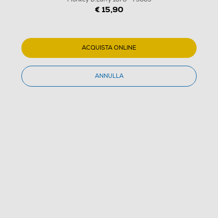
€ 15,90
ACQUISTA ONLINE
ANNULLA
1
/
2
FUNKO - POP One Piece Monkey D.Luffy 1878 -
75665
(0)
Dettagli Prodotto
Confronta
€ 15,90
IVA e contributo RAEE inclusi