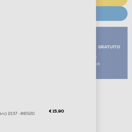
CERCA NEGOZIO
Servizi aggiuntivi alla consegna*
RITIRO USATO RAEE
GRATUITO
AGGIUNGI UN SERVIZIO
*I servizi sono esclusi dal costo di
consegna
Metodi di pagamento e finanziamenti
Informazioni sulla consegna
Diritto di recesso
€ 15,90
Arc) 2137 -86520