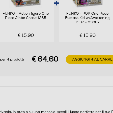
FUNKO - Action figure One
FUNKO - POP One Piece
Piece Jinbe Chase 1265
Eustass Kid w/Awakening
1932 - 83807
€ 15,90
€ 15,90
€ 64,60
per 4 prodotti
AGGIUNGI 4 AL CARRE
crivania, in auto o su una mensola, scegli il luogo perfetto per il t