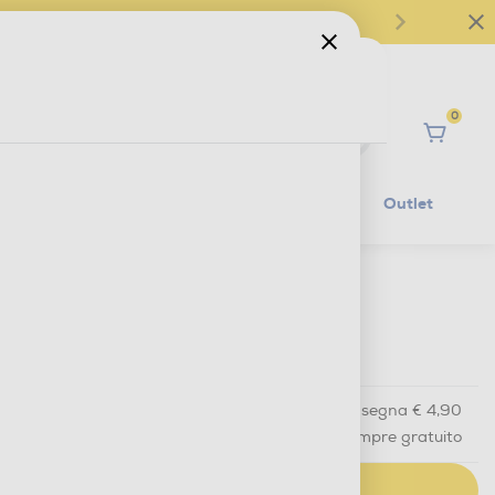
0
Ciao
Mobilità Elettrica
Lifestyle
Outlet
€ 15,90
IVA e contributo RAEE inclusi
Acquisto online
con consegna € 4,90
Ritiro in negozio
in 30 minuti e sempre gratuito
AGGIUNGI AL CARRELLO