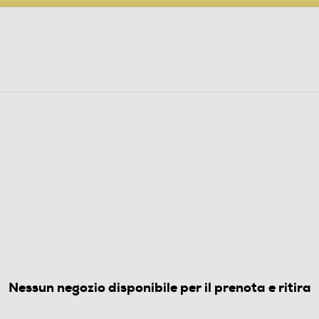
PARTECIPA AL CONCORSO ANNIVERSARIO
ine
 Audio
Elettrodomestici
Foto, Video, Droni
ad Arc) 2137 -86520
(0)
Nessun negozio disponibile per il prenota e ritira