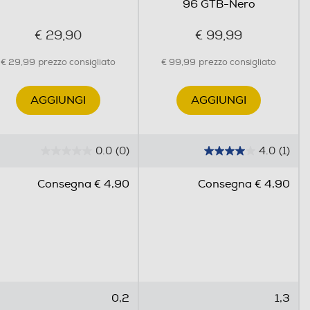
96 GTB-Nero
€ 29,90
€ 99,99
€ 29,99
prezzo consigliato
€ 99,99
prezzo consigliato
AGGIUNGI
AGGIUNGI
0.0
(0)
4.0
(1)
0
4
.
.
Consegna € 4,90
Consegna € 4,90
0
0
s
s
u
u
5
5
s
s
t
t
e
e
0,2
1,3
l
l