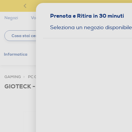
Prenota e Ritira in 30 minuti
Negozi
Volantini
Servizi
Star Club
Magaz
Seleziona un negozio disponibile
Informatica
Gaming
Telefonia
Tv e
GAMING
PC GAMING
ACCESSORI HOME ENTERTAINMENT
GIOTECK - VX-4 WIRED CONTROLLER CAM