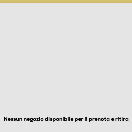
PARTECIPA AL CONCORSO ANNIVERSARIO
ine
 Audio
Elettrodomestici
Foto, Video, Droni
O PS4-Bianco/Nero
(0)
Nessun negozio disponibile per il prenota e ritira