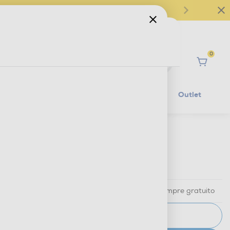
0
Ciao
Mobilità Elettrica
Lifestyle
Outlet
€ 19,99
IVA e contributo RAEE inclusi
Ritiro in negozio
in 30 minuti e sempre gratuito
AVVISAMI