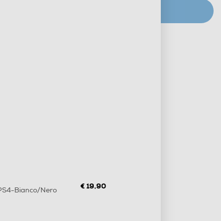
CERCA NEGOZIO
Metodi di pagamento e finanziamenti
Informazioni sulla consegna
Diritto di recesso
€ 19,90
PS4-Bianco/Nero