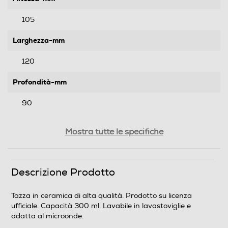
105
Larghezza-mm
120
Profondità-mm
90
Peso-Kg
Mostra tutte le specifiche
0,378
Descrizione Prodotto
Informazioni sulla sicurezza del prodotto
Clicca qui
Tazza in ceramica di alta qualità. Prodotto su licenza
ufficiale. Capacità 300 ml. Lavabile in lavastoviglie e
adatta al microonde.