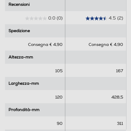
Recensioni
Recensioni
0.0
(0)
4.5
(2)
0
4
.
.
Spedizione
Spedizione
0
5
s
s
Consegna € 4,90
Consegna € 4,90
u
u
5
5
Altezza-mm
Altezza-mm
s
s
t
t
e
e
105
167
l
l
l
l
Larghezza-mm
Larghezza-mm
e
e
.
.
120
428,5
2
r
Profondità-mm
Profondità-mm
e
c
90
311
e