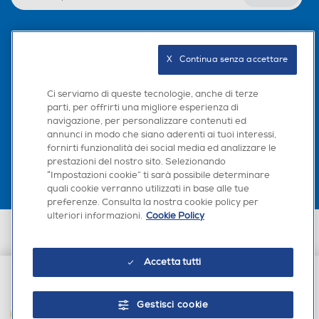
Seguici sui social
X   Continua senza accettare
Ci serviamo di queste tecnologie, anche di terze
parti, per offrirti una migliore esperienza di
navigazione, per personalizzare contenuti ed
Scarica la nostra app
annunci in modo che siano aderenti ai tuoi interessi,
fornirti funzionalità dei social media ed analizzare le
prestazioni del nostro sito. Selezionando
“Impostazioni cookie” ti sarà possibile determinare
quali cookie verranno utilizzati in base alle tue
preferenze. Consulta la nostra cookie policy per
ulteriori informazioni.
Cookie Policy
Euronics Italia SpA. Sede legale Via Montefeltro, 6/a 20156 Milano
Partita Iva, Codice Fiscale e iscrizione CCIAA Milano Monza Brianza Lodi
n. 13337170156. Codice intermediario SDI: HHBD9AK. Vendite soggette
Accetta tutti
agli Artt. 45 e ss del Codice del Consumo in tema di Diritti dei
Consumatori.
€ 39,99
Gestisci cookie
AGGIUNGI AL CARRELLO