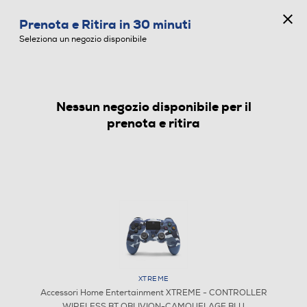
CONCORSO ANNIVERSARIO
Prenota e Ritira in 30 minuti
0
Seleziona un negozio disponibile
Nessun negozio disponibile per il
ACCESSORI HOME ENTERTAINMENT
prenota e ritira
XTREME
Accessori Home Entertainment XTREME - CONTROLLER
WIRELESS BT OBLIVION-CAMOUFLAGE BLU