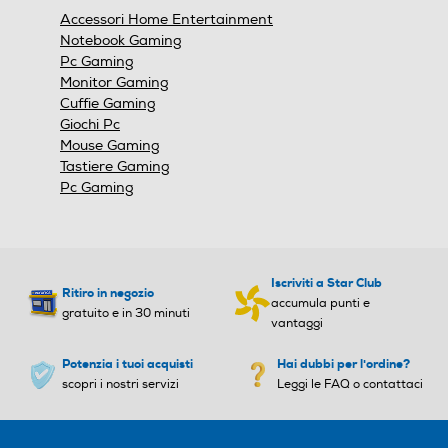
finestra
Accessori Home Entertainment
modale.
Notebook Gaming
Pc Gaming
Monitor Gaming
Cuffie Gaming
Giochi Pc
Mouse Gaming
Tastiere Gaming
Pc Gaming
Iscriviti a Star Club
Ritiro in negozio
accumula punti e
gratuito e in 30 minuti
vantaggi
Potenzia i tuoi acquisti
Hai dubbi per l'ordine?
scopri i nostri servizi
Leggi le FAQ o contattaci