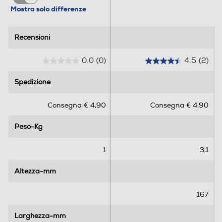
Mostra solo differenze
Recensioni
Recensioni
0.0
(0)
4.5
(2)
0
4
.
.
Spedizione
Spedizione
0
5
s
s
Consegna € 4,90
Consegna € 4,90
u
u
5
5
Peso-Kg
Peso-Kg
s
s
t
t
e
e
1
3,1
l
l
l
l
Altezza-mm
Altezza-mm
e
e
.
.
167
2
r
Larghezza-mm
Larghezza-mm
e