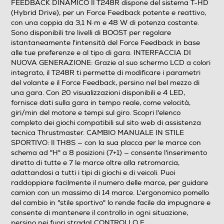
FEEDBACK DINAMICO Il T248R dispone del sistema T-HD
(Hybrid Drive), per un Force Feedback potente e reattivo,
con una coppia da 3,1 N·m e 48 W di potenza costante.
Sono disponibili tre livelli di BOOST per regolare
istantaneamente l'intensità del Force Feedback in base
alle tue preferenze e al tipo di gara. INTERFACCIA DI
NUOVA GENERAZIONE: Grazie al suo schermo LCD a colori
integrato, il T248R ti permette di modificare i parametri
del volante e il Force Feedback, persino nel bel mezzo di
una gara. Con 20 visualizzazioni disponibili e 4 LED,
fornisce dati sulla gara in tempo reale, come velocità,
giri/min del motore e tempi sul giro. Scopri l'elenco
completo dei giochi compatibili sul sito web di assistenza
tecnica Thrustmaster. CAMBIO MANUALE IN STILE
SPORTIVO: Il TH8S — con la sua placca per le marce con
schema ad "H" a 8 posizioni (7+1) — consente l'inserimento
diretto di tutte e 7 le marce oltre alla retromarcia,
adattandosi a tutti i tipi di giochi e di veicoli. Puoi
raddoppiare facilmente il numero delle marce, per guidare
camion con un massimo di 14 marce. L'ergonomico pomello
del cambio in "stile sportivo" lo rende facile da impugnare e
consente di mantenere il controllo in ogni situazione,
persino nei fuori strada! CONTROLLO E