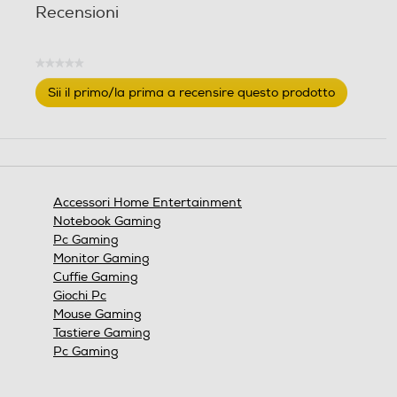
Recensioni
★★★★★
Nessuna
Sii il primo/la prima a recensire questo prodotto
valutazione
.
Questa
azione
aprirà
una
finestra
Accessori Home Entertainment
modale.
Notebook Gaming
Pc Gaming
Monitor Gaming
Cuffie Gaming
Giochi Pc
Mouse Gaming
Tastiere Gaming
Pc Gaming