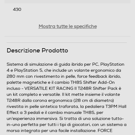
430
Profondità-mm
Mostra tutte le specifiche
380
Peso-Kg
Descrizione Prodotto
6,3
Sistema di simulazione di guida ibrido per PC, PlayStation
4 e PlayStation 5, che include un volante ergonomico da
Informazioni sulla sicurezza del prodotto
280 mm con rivestimento in pelle, force feedback ibrido,
palette magnetiche e il cambio TH8S Shifter Add-On
Clicca qui
incluso - VERSATILE KIT RACING Il T248R Shifter Pack è
un kit completo e versatile. Il kit mette insieme il volante
T248R dalla corona ergonomica (28 cm di diametro)
rivestita in pelle sintetica traforata, la pedaliera T3PM Hall
Effect a 3 pedali e il cambio manuale TH8S, per
un'esperienza immersiva. Si tratta di una soluzione tutto-
in-uno perfetta per tutti i tipi di giocatori, con un sistema a
morsa integrato per una facile installazione. FORCE