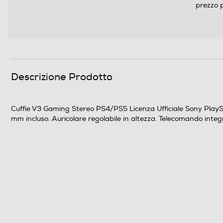
prezzo p
Dimensioni - Peso
Peso-Kg
Descrizione Prodotto
Informazioni sulla sicurezza del prodotto
Clicca qui
Cuffie V3 Gaming Stereo PS4/PS5 Licenza Ufficiale Sony PlaySta
mm incluso. Auricolare regolabile in altezza. Telecomando integ