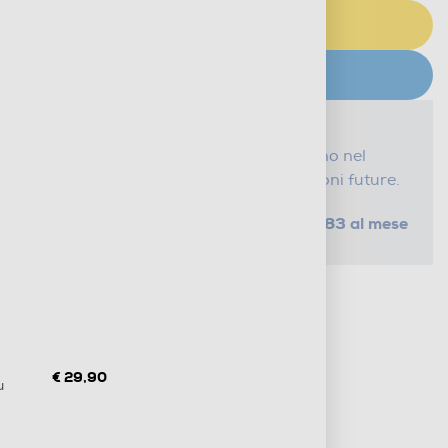
AGGIUNGI AL CARRELLO
CERCA NEGOZIO
Proteggi il tuo acquisto
Con i nostri servizi Serena, ti seguiamo nel
tempo e risparmi sui costi di riparazioni future.
da € 0,83 al mese
SELEZIONA UN PIANO
Metodi di pagamento e finanziamenti
Informazioni sulla consegna
Diritto di recesso
€ 29,90
u