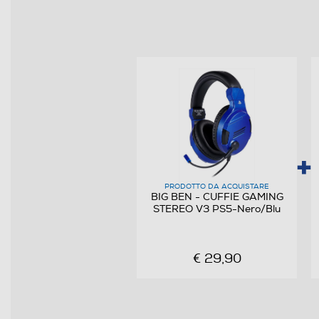
Microfono incorporato
Mute control
Altre descrizioni strutturali
Sistemi operativi compatibili
PRODOTTO DA ACQUISTARE
BIG BEN - CUFFIE GAMING
STEREO V3 PS5-Nero/Blu
€ 29,90
Descrizione marketing