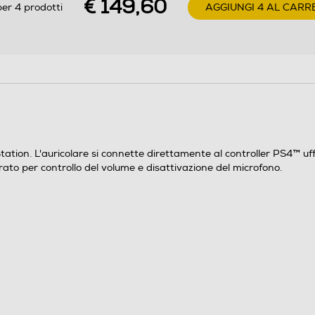
€ 149,60
er 4 prodotti
AGGIUNGI 4 AL CARR
0,37
tion. L'auricolare si connette direttamente al controller PS4™ uff
rato per controllo del volume e disattivazione del microfono.