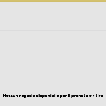
PARTECIPA AL CONCORSO ANNIVERSARIO
ine
 Audio
Elettrodomestici
Foto, Video, Droni
-Nero/Blu
4.0
(1)
Nessun negozio disponibile per il prenota e ritira