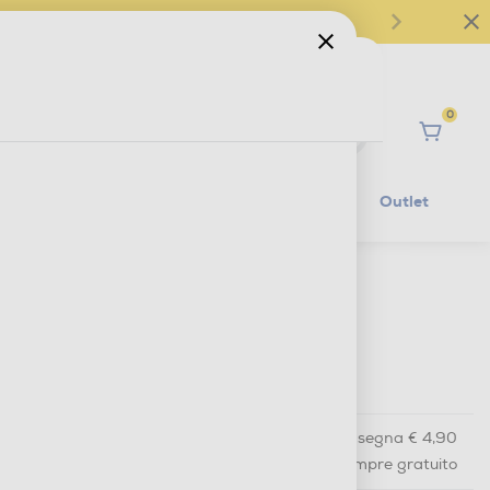
0
Ciao
Mobilità Elettrica
Lifestyle
Outlet
€ 29,90
IVA e contributo RAEE inclusi
€ 29,99
prezzo consigliato
Acquisto online
con consegna € 4,90
Ritiro in negozio
in 30 minuti e sempre gratuito