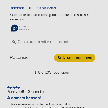
4.8
105 recensioni
L'azione
★★★★★
★★★★★
4.8
porterà
Questo prodotto è consigliato da 96 di 98 (98%)
su
alla
recensori
5
pagina
stelle.
delle
Leggi
recensioni.
recensioni
per
Cerca
Cerca
NACON
argomenti
ϙ
argoment
-
CUFFIE
e
e
GAMING
recensioni
recensio
RIG
Recensioni
600
Scrivi una recensione
.
PRO
Questa
HS
azione
PS5/PS4-
aprirà
1–8 di 105 recensioni
Bianco
una
finestra
modale.
★★★★★
★★★★★
·
3 anni fa
Vinnymx5
5
su
A gamers heaven!
5
[This review was collected as part of a
stelle.