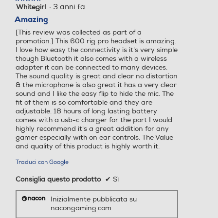
·
3 anni fa
Whitegirl
5
su
Amazing
5
[This review was collected as part of a
stelle.
promotion.] This 600 rig pro headset is amazing.
I love how easy the connectivity is it's very simple
though Bluetooth it also comes with a wireless
adapter it can be connected to many devices.
The sound quality is great and clear no distortion
& the microphone is also great it has a very clear
sound and I like the easy flip to hide the mic. The
fit of them is so comfortable and they are
adjustable. 18 hours of long lasting battery
comes with a usb-c charger for the port I would
highly recommend it's a great addition for any
gamer especially with on ear controls. The Value
and quality of this product is highly worth it.
Traduci con Google
Consiglia questo prodotto
✔
Sì
Inizialmente pubblicata su
nacongaming.com