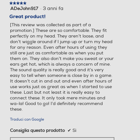
★★★★★
★★★★★
·
3 anni fa
ADeJohn917
5
su
Great product!
5
[This review was collected as part of a
stelle.
promotion.] These are so comfortable. They fit
perfectly on my head. They aren’t loose, and
don’t wiggle around if I jump up or turn my head
for any reason. Even after hours of using they
still are just as comfortable as when you put
them on. They also don’t make you sweat or your
ears get hot, which is always a concern of mine.
The sound quality is really good and it’s very
easy to tell when someone is close by in a game.
It doesn’t cut in and out and even after hours of
use works just as great as when I started to use
these. Last but not least it is really easy to
connect these. It only took mere minutes and
wa-la! Good to go! I’d definitely recommend
these.
Traduci con Google
Consiglia questo prodotto
✔
Sì