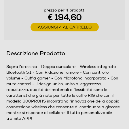
quando non viene utilizzato - APP 600 PRO
NAVIGATOR per personalizzazione equalizzatore, profili,
prezzo per 4 prodotti
sensibilità del microfono e molto altro - Autonomia
€ 194,60
batteria fino a 24 ore
AGGIUNGI 4 AL CARRELLO
Descrizione marketing
Il design unico, unito a leggerezza, robustezza, qualità
dei materiali e flessibilità sono le caratteristiche già note
Descrizione Prodotto
per tutte le cuffie RIG che con il modello 600PROHS
incontrano l'innovazione della doppia connessione
Sopra l'orecchio - Doppio auricolare - Wireless integrato -
wireless che consente di continuare a giocare mentre si
Bluetooth 5.1 - Con Riduzione rumore - Con controllo
risponde al cellulare! Il tutto personalizzabile tramite
volume - Cuffia gamer - Con Microfono incorporato - Con
APP!
mute control - Il design unico, unito a leggerezza,
robustezza, qualità dei materiali e flessibilità sono le
caratteristiche già note per tutte le cuffie RIG che con il
Dimensioni - Peso
modello 600PROHS incontrano l'innovazione della doppia
connessione wireless che consente di continuare a giocare
Altezza-mm
mentre si risponde al cellulare! Il tutto personalizzabile
tramite APP!
210