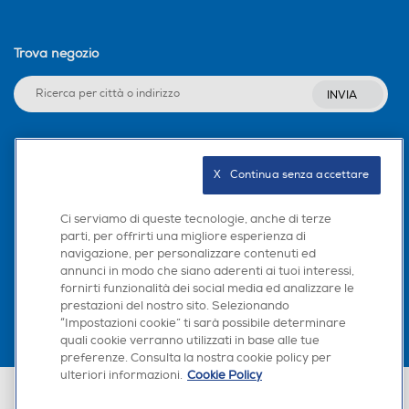
Trova negozio
INVIA
Seguici sui social
X   Continua senza accettare
Ci serviamo di queste tecnologie, anche di terze
parti, per offrirti una migliore esperienza di
navigazione, per personalizzare contenuti ed
Scarica la nostra app
annunci in modo che siano aderenti ai tuoi interessi,
fornirti funzionalità dei social media ed analizzare le
prestazioni del nostro sito. Selezionando
“Impostazioni cookie” ti sarà possibile determinare
quali cookie verranno utilizzati in base alle tue
preferenze. Consulta la nostra cookie policy per
ulteriori informazioni.
Cookie Policy
Euronics Italia SpA. Sede legale Via Montefeltro, 6/a 20156 Milano
Partita Iva, Codice Fiscale e iscrizione CCIAA Milano Monza Brianza Lodi