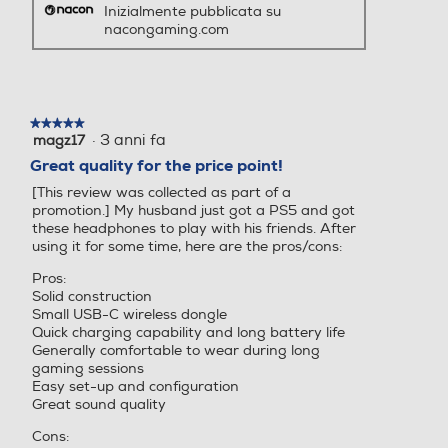
Inizialmente pubblicata su
nacongaming.com
★★★★★
★★★★★
·
3 anni fa
magz17
5
su
Great quality for the price point!
5
[This review was collected as part of a
stelle.
promotion.] My husband just got a PS5 and got
these headphones to play with his friends. After
using it for some time, here are the pros/cons:
Pros:
Solid construction
Small USB-C wireless dongle
Quick charging capability and long battery life
Generally comfortable to wear during long
gaming sessions
Easy set-up and configuration
Great sound quality
Cons: