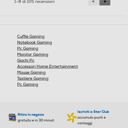
Precedente
◄
Successiva
►
1–8 di 105 recensioni
Reviews
Reviews
Cuffie Gaming
Notebook Gaming
Pc Gaming
Monitor Gaming
Giochi Pc
Accessori Home Entertainment
Mouse Gaming
Tastiere Gaming
Pc Gaming
Iscriviti a Star Club
Ritiro in negozio
accumula punti e
gratuito e in 30 minuti
vantaggi