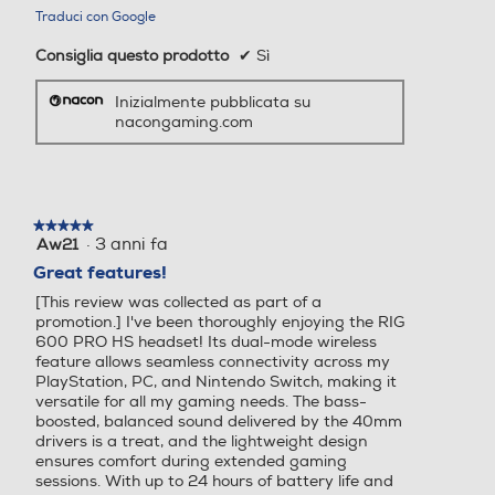
Traduci con Google
Consiglia questo prodotto
✔
Sì
Inizialmente pubblicata su
nacongaming.com
★★★★★
★★★★★
·
3 anni fa
Aw21
5
su
Great features!
5
[This review was collected as part of a
stelle.
promotion.] I've been thoroughly enjoying the RIG
600 PRO HS headset! Its dual-mode wireless
feature allows seamless connectivity across my
PlayStation, PC, and Nintendo Switch, making it
versatile for all my gaming needs. The bass-
boosted, balanced sound delivered by the 40mm
drivers is a treat, and the lightweight design
ensures comfort during extended gaming
sessions. With up to 24 hours of battery life and