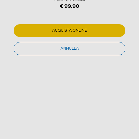
€ 99,90
ACQUISTA ONLINE
ANNULLA
1
/
3
NACON - CUFFIE GAMING RIG 600 PRO HS
PS5/PS4-Bianco
4.8
(105)
Dettagli Prodotto
Confronta