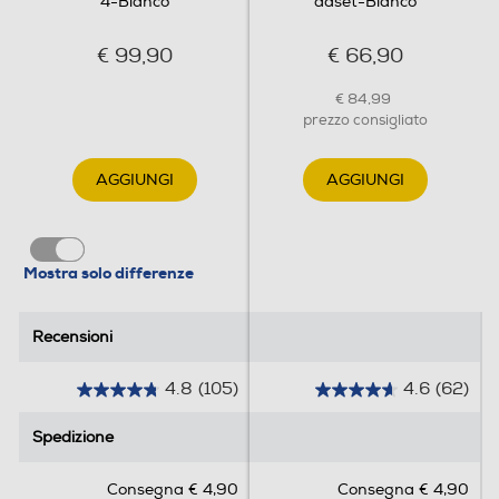
4-Bianco
adset-Bianco
€ 99,90
€ 66,90
€ 84,99
prezzo consigliato
AGGIUNGI
AGGIUNGI
Mostra solo differenze
Recensioni
Recensioni
4.8
(105)
4.6
(62)
4
4
.
.
Spedizione
Spedizione
8
6
s
s
Consegna € 4,90
Consegna € 4,90
u
u