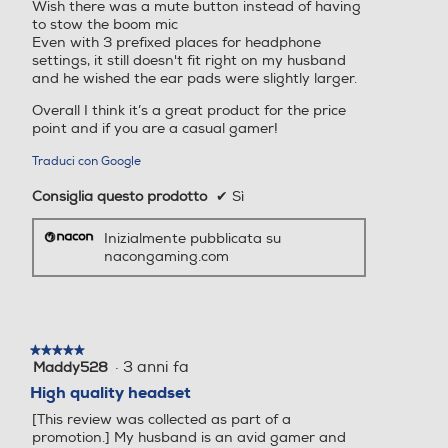
Wish there was a mute button instead of having
to stow the boom mic
Even with 3 prefixed places for headphone
settings, it still doesn't fit right on my husband
and he wished the ear pads were slightly larger.
Overall I think it’s a great product for the price
point and if you are a casual gamer!
Traduci con Google
Consiglia questo prodotto
✔
Sì
Inizialmente pubblicata su
nacongaming.com
★★★★★
★★★★★
·
3 anni fa
Maddy528
5
su
High quality headset
5
[This review was collected as part of a
stelle.
promotion.] My husband is an avid gamer and