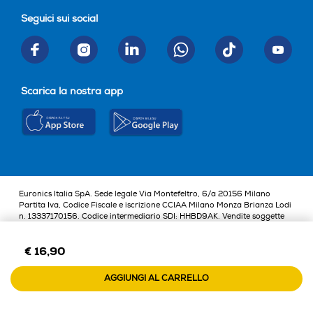
Seguici sui social
Scarica la nostra app
Euronics Italia SpA. Sede legale Via Montefeltro, 6/a 20156 Milano
Partita Iva, Codice Fiscale e iscrizione CCIAA Milano Monza Brianza Lodi
n. 13337170156. Codice intermediario SDI: HHBD9AK. Vendite soggette
agli Artt. 45 e ss del Codice del Consumo in tema di Diritti dei
Consumatori.
€ 16,90
AGGIUNGI AL CARRELLO