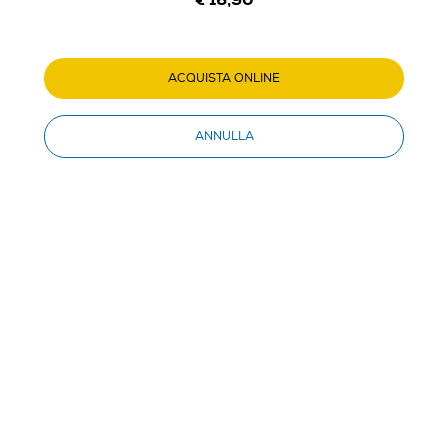
ACQUISTA ONLINE
1
/
5
ANNULLA
XTREME - BURIAN HEADSET PS5-NERO/BLU
(0)
Dettagli Prodotto
Confronta
€ 16,90
IVA e contributo RAEE inclusi
€ 19,90
prezzo consigliato
Acquisto online
con consegna € 4,90