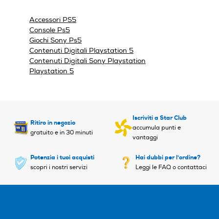
una
finestra
Accessori PS5
modale.
Console Ps5
Giochi Sony Ps5
Contenuti Digitali Playstation 5
Contenuti Digitali Sony Playstation
Playstation 5
Iscriviti a Star Club
Ritiro in negozio
accumula punti e
gratuito e in 30 minuti
vantaggi
Potenzia i tuoi acquisti
Hai dubbi per l'ordine?
scopri i nostri servizi
Leggi le FAQ o contattaci