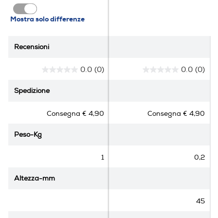
Mostra solo differenze
Recensioni
Recensioni
0.0
(0)
0.0
(0)
0
0
.
.
Spedizione
Spedizione
0
0
s
s
Consegna € 4,90
Consegna € 4,90
u
u
5
5
Peso-Kg
Peso-Kg
s
s
t
t
e
e
1
0,2
l
l
l
l
Altezza-mm
Altezza-mm
e
e
.
.
45