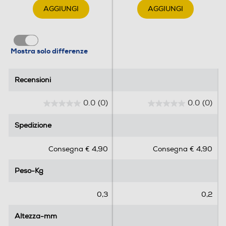
AGGIUNGI
AGGIUNGI
Mostra solo differenze
Recensioni
Recensioni
0.0
(0)
0.0
(0)
0
0
.
.
Spedizione
Spedizione
0
0
s
s
Consegna € 4,90
Consegna € 4,90
u
u
5
5
Peso-Kg
Peso-Kg
s
s
t
t
e
e
0,3
0,2
l
l
l
l
Altezza-mm
Altezza-mm
e
e