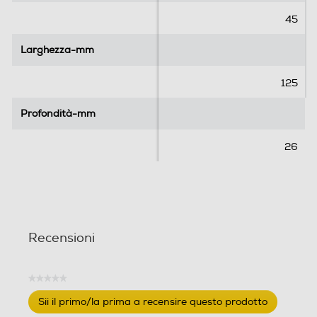
.
.
45
Larghezza-mm
Larghezza-mm
125
Profondità-mm
Profondità-mm
26
Recensioni
★★★★★
Nessuna
Sii il primo/la prima a recensire questo prodotto
valutazione
.