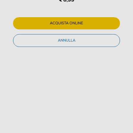
ACQUISTA ONLINE
ANNULLA
1
/
2
XTREME - POWER CABLE TYPE-C PS5-NERO
(0)
Dettagli Prodotto
Confronta
€ 6,99