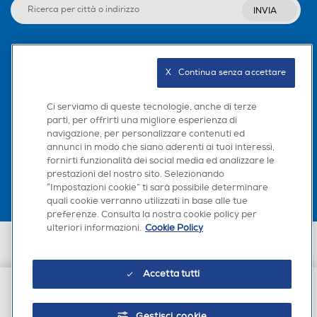
INVIA
Seguici sui social
X   Continua senza accettare
Ci serviamo di queste tecnologie, anche di terze
parti, per offrirti una migliore esperienza di
navigazione, per personalizzare contenuti ed
Scarica la nostra app
annunci in modo che siano aderenti ai tuoi interessi,
fornirti funzionalità dei social media ed analizzare le
prestazioni del nostro sito. Selezionando
“Impostazioni cookie” ti sarà possibile determinare
quali cookie verranno utilizzati in base alle tue
preferenze. Consulta la nostra cookie policy per
ulteriori informazioni.
Cookie Policy
Euronics Italia SpA. Sede legale Via Montefeltro, 6/a 20156 Milano
Partita Iva, Codice Fiscale e iscrizione CCIAA Milano Monza Brianza Lodi
n. 13337170156. Codice intermediario SDI: HHBD9AK. Vendite soggette
Accetta tutti
agli Artt. 45 e ss del Codice del Consumo in tema di Diritti dei
Consumatori.
€ 6,99
Gestisci cookie