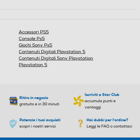
Questa
azione
aprirà
una
finestra
Accessori PS5
modale.
Console Ps5
Giochi Sony Ps5
Contenuti Digitali Playstation 5
Contenuti Digitali Sony Playstation
Playstation 5
Iscriviti a Star Club
Ritiro in negozio
accumula punti e
gratuito e in 30 minuti
vantaggi
Potenzia i tuoi acquisti
Hai dubbi per l'ordine?
scopri i nostri servizi
Leggi le FAQ o contattaci