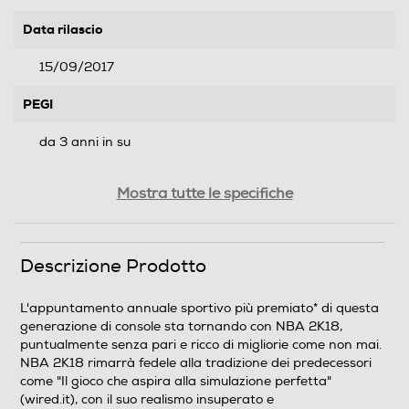
Data rilascio
15/09/2017
PEGI
da 3 anni in su
Contenuti speciali
Mostra tutte le specifiche
CONTENUTI PREORDINE LEGEND EDITION: 100.000
VC, 20 PACCHETTI SETTIMANALI la mia SQUADRA
(CON UNA CARTA SHAQ GARANTITA), SCARPE SHAQ
Descrizione Prodotto
ATTAQ, MAGLIA DI SHAQ + ABBIGLIAMENTO Il mio
GIOCATORE, ANELLO NBA, ADESIVI La mia SQUADRA
L'appuntamento annuale sportivo più premiato* di questa
DI SHAQ, 5 CARTE SHAQ la mia SQUADRA, POSTER DI
generazione di console sta tornando con NBA 2K18,
SHAQ
puntualmente senza pari e ricco di migliorie come non mai.
NBA 2K18 rimarrà fedele alla tradizione dei predecessori
come "Il gioco che aspira alla simulazione perfetta"
Informazioni sulla sicurezza del prodotto
(wired.it), con il suo realismo insuperato e