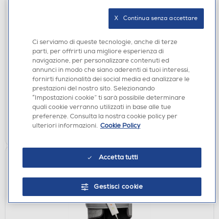
X   Continua senza accettare
TOSTAPANE E TOSTIERE
Ci serviamo di queste tecnologie, anche di terze
IMETEC - TOSTAPANE GRANTOAST-Sabbia, Terra
parti, per offrirti una migliore esperienza di
di Siena
navigazione, per personalizzare contenuti ed
€ 69,90
annunci in modo che siano aderenti ai tuoi interessi,
fornirti funzionalità dei social media ed analizzare le
prestazioni del nostro sito. Selezionando
disponibile
Acquisto online:
“Impostazioni cookie” ti sarà possibile determinare
verifica
Ritiro in negozio in 30' gratuito:
quali cookie verranno utilizzati in base alle tue
preferenze. Consulta la nostra cookie policy per
AGGIUNGI
ulteriori informazioni.
Cookie Policy
Accetta tutti
Gestisci cookie