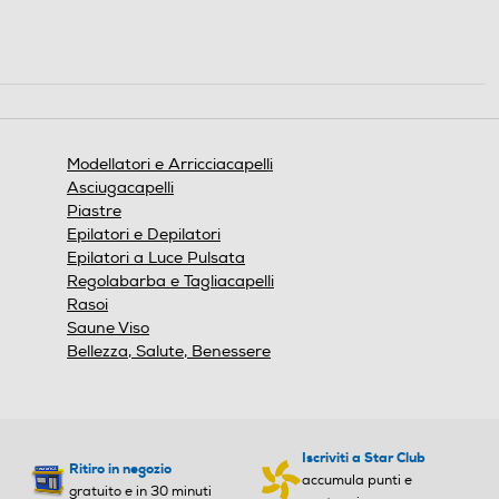
Modellatore a Vapore
Modellatore a Vapore
Custodia
Custodia
Modellatori e Arricciacapelli
Asciugacapelli
Piastre
Epilatori e Depilatori
Cavo pivottante
Cavo pivottante
Epilatori a Luce Pulsata
Regolabarba e Tagliacapelli
Rasoi
Saune Viso
Pettine incorporato
Pettine incorporato
Bellezza, Salute, Benessere
Piastre intercambiabili
Piastre intercambiabili
Iscriviti a Star Club
Ritiro in negozio
accumula punti e
gratuito e in 30 minuti