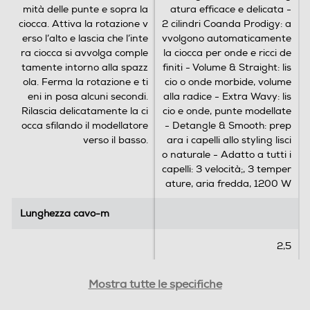
mità delle punte e sopra la
atura efficace e delicata -
ciocca. Attiva la rotazione v
2 cilindri Coanda Prodigy: a
erso l’alto e lascia che l’inte
vvolgono automaticamente
ra ciocca si avvolga comple
la ciocca per onde e ricci de
tamente intorno alla spazz
finiti - Volume & Straight: lis
ola. Ferma la rotazione e ti
cio o onde morbide, volume
eni in posa alcuni secondi.
alla radice - Extra Wavy: lis
Rilascia delicatamente la ci
cio e onde, punte modellate
occa sfilando il modellatore
- Detangle & Smooth: prep
verso il basso.
ara i capelli allo styling lisci
o naturale - Adatto a tutti i
capelli: 3 velocità;, 3 temper
ature, aria fredda, 1200 W
Lunghezza cavo-m
Lunghezza cavo-m
2,5
Potenza max-W
Potenza max-W
Mostra tutte le specifiche
1000
1200