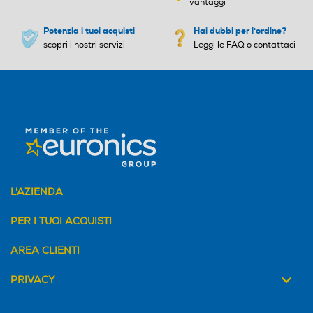
vantaggi
Svolgiriccioli automatico
Svolgiriccioli automatico
Potenzia i tuoi acquisti
Hai dubbi per l'ordine?
scopri i nostri servizi
Leggi le FAQ o contattaci
Ferro incluso
Ferro incluso
Ionizzatore
Ionizzatore
L'AZIENDA
Funzione aria fredda
Funzione aria fredda
PER I TUOI ACQUISTI
AREA CLIENTI
PRIVACY
Funzione rotante
Funzione rotante