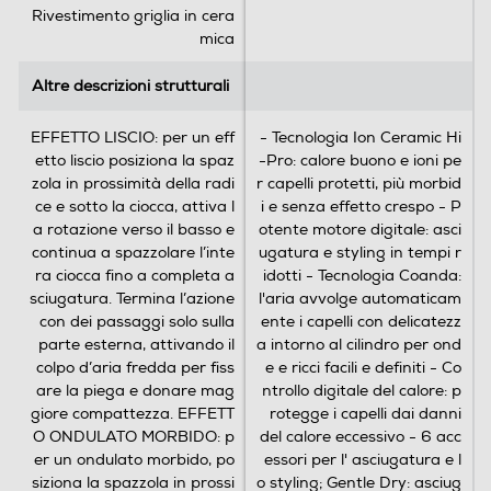
c
c
Rivestimento griglia in cera
1000W.
e
e
mica
n
n
s
s
Accessori
Altre descrizioni strutturali
Altre descrizioni strutturali
i
i
o
o
Accessori in dotazione
EFFETTO LISCIO: per un eff
- Tecnologia Ion Ceramic Hi
n
n
etto liscio posiziona la spaz
-Pro: calore buono e ioni pe
i
i
Spazzola tonda rotante 40 mm (ideale per capelli
zola in prossimità della radi
r capelli protetti, più morbid
medi). Spazzola tonda rotante 50 mm (ideale per
ce e sotto la ciocca, attiva l
i e senza effetto crespo - P
capelli lunghi).
a rotazione verso il basso e
otente motore digitale: asci
continua a spazzolare l’inte
ugatura e styling in tempi r
Dimensioni - Peso
ra ciocca fino a completa a
idotti - Tecnologia Coanda:
sciugatura. Termina l’azione
l'aria avvolge automaticam
Peso-Kg
con dei passaggi solo sulla
ente i capelli con delicatezz
parte esterna, attivando il
a intorno al cilindro per ond
0,435
colpo d’aria fredda per fiss
e e ricci facili e definiti - Co
are la piega e donare mag
ntrollo digitale del calore: p
giore compattezza. EFFETT
rotegge i capelli dai danni
Informazioni sulla sicurezza del prodotto
O ONDULATO MORBIDO: p
del calore eccessivo - 6 acc
er un ondulato morbido, po
essori per l' asciugatura e l
Clicca qui
siziona la spazzola in prossi
o styling; Gentle Dry: asciug