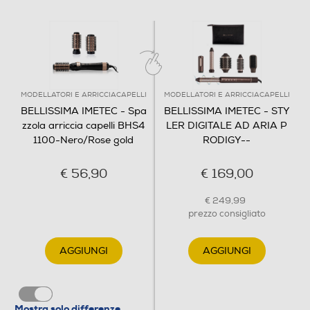
Funzione aria fredda
Funzione rotante
MODELLATORI E ARRICCIACAPELLI
MODELLATORI E ARRICCIACAPELLI
BELLISSIMA IMETEC - Spa
BELLISSIMA IMETEC - STY
zzola arriccia capelli BHS4
LER DIGITALE AD ARIA P
1100-Nero/Rose gold
RODIGY--
Funzione vapore
€ 56,90
€ 169,00
€ 249,99
Regolazione temperatura
prezzo consigliato
AGGIUNGI
AGGIUNGI
Numero di temperature
2
Mostra solo differenze