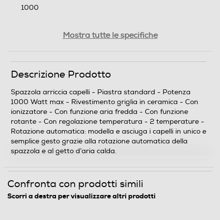
1000
Dotazioni - Personalizzazioni
Mostra tutte le specifiche
Modellatore a Vapore
Descrizione Prodotto
Spazzola arriccia capelli - Piastra standard - Potenza
Custodia
1000 Watt max - Rivestimento griglia in ceramica - Con
ionizzatore - Con funzione aria fredda - Con funzione
rotante - Con regolazione temperatura - 2 temperature -
Rotazione automatica: modella e asciuga i capelli in unico e
Cavo pivottante
semplice gesto grazie alla rotazione automatica della
spazzola e al getto d’aria calda.
Confronta con prodotti simili
Funzioni e Plus
Scorri a destra per visualizzare altri prodotti
Ionizzatore