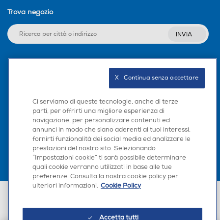
Trova negozio
INVIA
Seguici sui social
X   Continua senza accettare
Ci serviamo di queste tecnologie, anche di terze
parti, per offrirti una migliore esperienza di
navigazione, per personalizzare contenuti ed
Scarica la nostra app
annunci in modo che siano aderenti ai tuoi interessi,
fornirti funzionalità dei social media ed analizzare le
prestazioni del nostro sito. Selezionando
“Impostazioni cookie” ti sarà possibile determinare
quali cookie verranno utilizzati in base alle tue
preferenze. Consulta la nostra cookie policy per
ulteriori informazioni.
Cookie Policy
Euronics Italia SpA. Sede legale Via Montefeltro, 6/a 20156 Milano
Partita Iva, Codice Fiscale e iscrizione CCIAA Milano Monza Brianza Lodi
n. 13337170156. Codice intermediario SDI: HHBD9AK. Vendite soggette
Accetta tutti
agli Artt. 45 e ss del Codice del Consumo in tema di Diritti dei