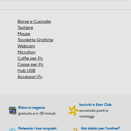
finestra
e
modale.
Borse e Custodie
Tastiere
Mouse
Tavolette Grafiche
Webcam
Microfoni
Cuffie per Pc
Casse per Pc
Hub USB
Accessori Pc
Iscriviti a Star Club
Ritiro in negozio
accumula punti e
gratuito e in 30 minuti
vantaggi
Potenzia i tuoi acquisti
Hai dubbi per l'ordine?