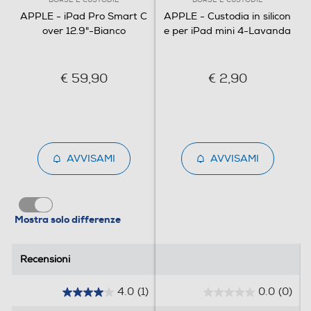
BORSE E CUSTODIE
BORSE E CUSTODIE
APPLE - iPad Pro Smart C
APPLE - Custodia in silicon
over 12.9"-Bianco
e per iPad mini 4-Lavanda
€ 59,90
€ 2,90
AVVISAMI
AVVISAMI
Mostra solo differenze
Recensioni
Recensioni
4.0
(1)
0.0
(0)
4
0