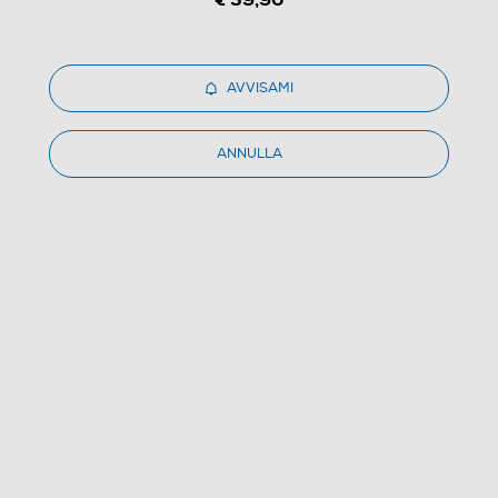
AVVISAMI
1
/
4
ANNULLA
APPLE - iPad Pro Smart Cover 12.9"-Bianco
4.0
(1)
Dettagli Prodotto
Confronta
€ 2,80
IVA e contributo RAEE inclusi
Ritiro in negozio
in 30 minuti e sempre gratuito