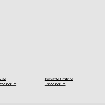
use
Tavolette Grafiche
ffie per Pc
Casse per Pc