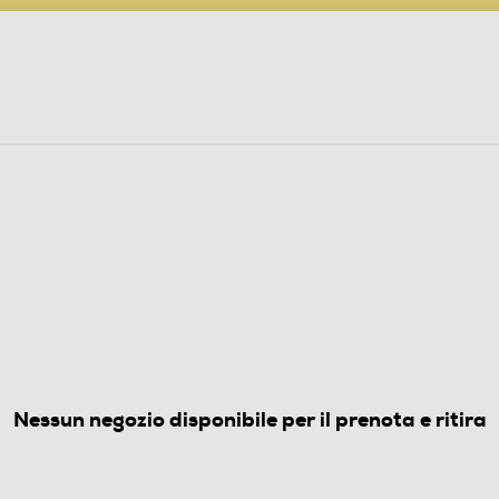
PARTECIPA AL CONCORSO ANNIVERSARIO
ine
 Audio
Elettrodomestici
Foto, Video, Droni
o cenere
(0)
Nessun negozio disponibile per il prenota e ritira