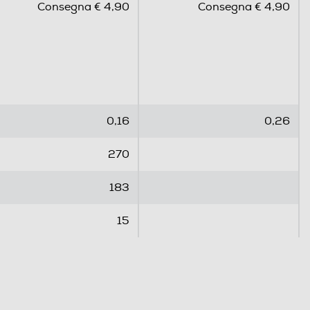
Consegna € 4,90
Consegna € 4,90
0
0
s
s
u
u
5
5
s
s
t
t
e
e
0,16
0,26
l
l
l
l
270
e
e
.
.
183
15