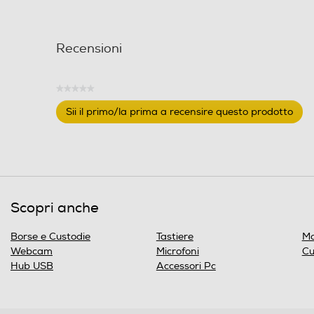
Recensioni
★★★★★
Nessuna
Sii il primo/la prima a recensire questo prodotto
valutazione
.
Questa
azione
aprirà
una
finestra
Scopri anche
modale.
Borse e Custodie
Tastiere
Mo
Webcam
Microfoni
Cu
Hub USB
Accessori Pc