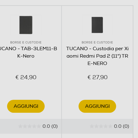
BORSE E CUSTODIE
BORSE E CUSTODIE
UCANO - TAB-3LEM11-B
TUCANO - Custodia per Xi
K-Nero
aomi Redmi Pad 2 (11") TR
E-NERO
€ 24,90
€ 27,90
AGGIUNGI
AGGIUNGI
0.0
(0)
0.0
(0)
0
0
.
.