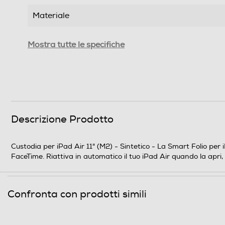
Materiale
Informazioni sulla sicurezza del prodotto
Mostra tutte le specifiche
Clicca qui
Descrizione Prodotto
Custodia per iPad Air 11" (M2) - Sintetico - La Smart Folio per
FaceTime. Riattiva in automatico il tuo iPad Air quando la apri, 
Confronta con prodotti simili