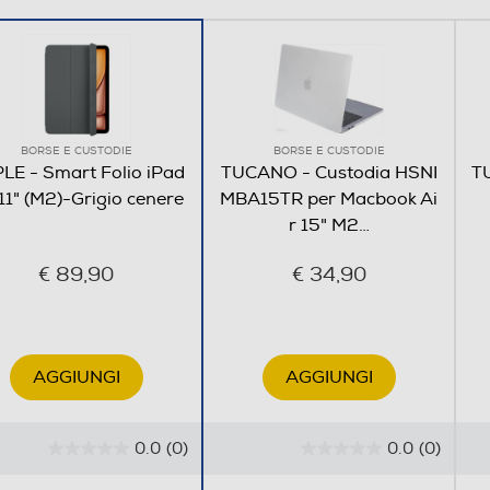
BORSE E CUSTODIE
BORSE E CUSTODIE
LE - Smart Folio iPad
TUCANO - Custodia HSNI
T
 11" (M2)-Grigio cenere
MBA15TR per Macbook Ai
r 15" M2
…
€ 89,90
€ 34,90
AGGIUNGI
AGGIUNGI
0.0
(0)
0.0
(0)
0
0
.
.