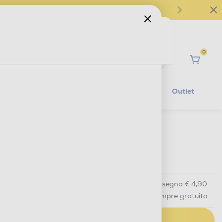
0
Ciao
Mobilità Elettrica
Lifestyle
Outlet
€ 89,90
IVA e contributo RAEE inclusi
Acquisto online
con consegna € 4,90
Ritiro in negozio
in 30 minuti e sempre gratuito
AGGIUNGI AL CARRELLO