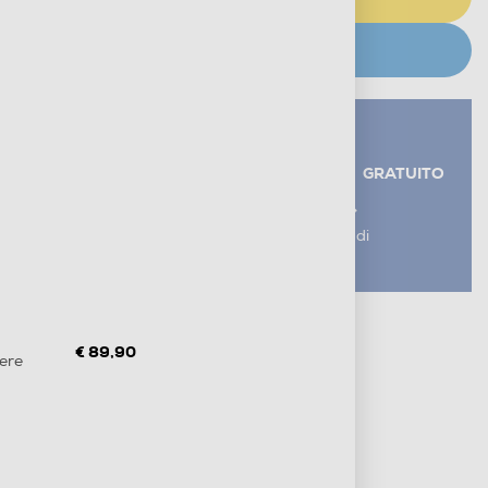
CERCA NEGOZIO
Servizi aggiuntivi alla consegna*
RITIRO USATO RAEE
GRATUITO
AGGIUNGI UN SERVIZIO
*I servizi sono esclusi dal costo di
consegna
Metodi di pagamento e finanziamenti
Informazioni sulla consegna
€ 89,90
nere
Diritto di recesso