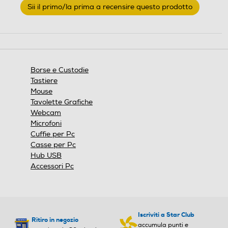
Sii il primo/la prima a recensire questo prodotto
valutazione
.
Questa
azione
aprirà
una
finestra
Borse e Custodie
modale.
Tastiere
Mouse
Tavolette Grafiche
Webcam
Microfoni
Cuffie per Pc
Casse per Pc
Hub USB
Accessori Pc
Iscriviti a Star Club
Ritiro in negozio
accumula punti e