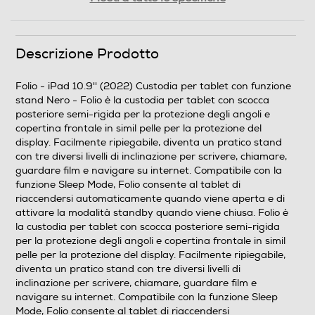
Custodia 3 Stand
Tipologia
Descrizione Prodotto
Custodia tablet-ebook-palmari
Folio - iPad 10.9'' (2022) Custodia per tablet con funzione
stand Nero - Folio è la custodia per tablet con scocca
Compatibilità
posteriore semi-rigida per la protezione degli angoli e
copertina frontale in simil pelle per la protezione del
iPad 10.9'' (2022)
display. Facilmente ripiegabile, diventa un pratico stand
con tre diversi livelli di inclinazione per scrivere, chiamare,
Diagonale max-cm
guardare film e navigare su internet. Compatibile con la
funzione Sleep Mode, Folio consente al tablet di
27,686
riaccendersi automaticamente quando viene aperta e di
attivare la modalità standby quando viene chiusa. Folio è
Diagonale max-pollici
la custodia per tablet con scocca posteriore semi-rigida
per la protezione degli angoli e copertina frontale in simil
10,9
pelle per la protezione del display. Facilmente ripiegabile,
diventa un pratico stand con tre diversi livelli di
Materiale
inclinazione per scrivere, chiamare, guardare film e
navigare su internet. Compatibile con la funzione Sleep
Combinazione di più materiali
Mode, Folio consente al tablet di riaccendersi