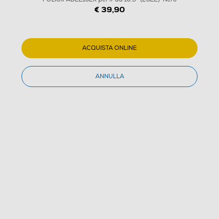
€ 39,90
ACQUISTA ONLINE
ANNULLA
1
/
8