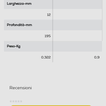
l
l
Larghezza-mm
Larghezza-mm
e
e
.
.
12
4
r
Profondità-mm
Profondità-mm
e
c
195
e
n
Peso-Kg
Peso-Kg
s
i
0,322
0,9
o
n
i
Recensioni
★★★★★
Nessuna