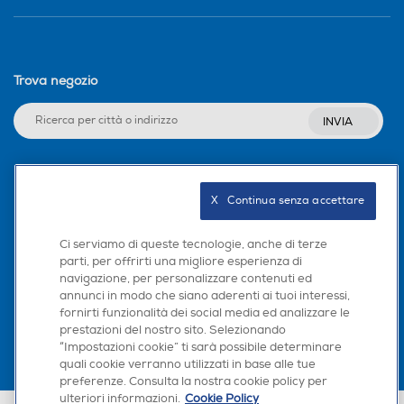
Trova negozio
INVIA
Seguici sui social
X   Continua senza accettare
Ci serviamo di queste tecnologie, anche di terze
parti, per offrirti una migliore esperienza di
navigazione, per personalizzare contenuti ed
Scarica la nostra app
annunci in modo che siano aderenti ai tuoi interessi,
fornirti funzionalità dei social media ed analizzare le
prestazioni del nostro sito. Selezionando
“Impostazioni cookie” ti sarà possibile determinare
quali cookie verranno utilizzati in base alle tue
preferenze. Consulta la nostra cookie policy per
ulteriori informazioni.
Cookie Policy