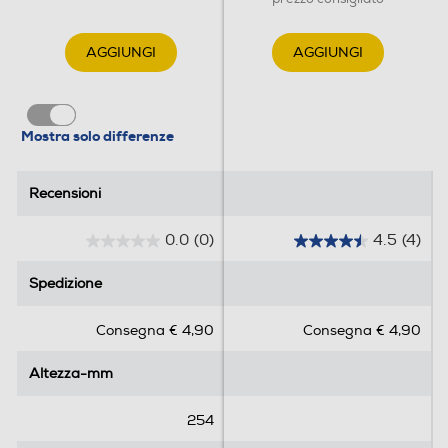
AGGIUNGI
AGGIUNGI
Mostra solo differenze
Recensioni
Recensioni
0.0
(0)
4.5
(4)
0
4
.
.
Spedizione
Spedizione
0
5
s
s
Consegna € 4,90
Consegna € 4,90
u
u
5
5
Altezza-mm
Altezza-mm
s
s
t
t
e
e
254
l
l