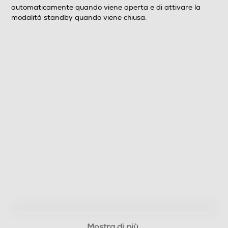
automaticamente quando viene aperta e di attivare la
Altre caratteristiche
modalità standby quando viene chiusa.
Custodia a libro
Informazioni sulla sicurezza del prodotto
Clicca qui
Mostra di più