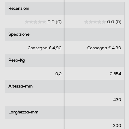
Recensioni
Recensioni
0.0
(0)
0.0
(0)
0
0
.
.
Spedizione
Spedizione
0
0
s
s
Consegna € 4,90
Consegna € 4,90
u
u
5
5
Peso-Kg
Peso-Kg
s
s
t
t
e
e
0,2
0,354
l
l
l
l
Altezza-mm
Altezza-mm
e
e
.
.
430
Larghezza-mm
Larghezza-mm
300