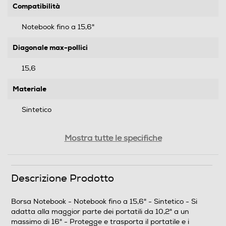
Compatibilità
Notebook fino a 15,6"
Diagonale max-pollici
15,6
Materiale
Sintetico
Altre caratteristiche
Mostra tutte le specifiche
Si adatta alla maggior parte dei portatili da 10,2" a un
massimo di 16" Protegge e trasporta il portatile e i
documenti con stile Tasche esterne per documenti e
Descrizione Prodotto
cartelle Morbide pareti interne per proteggere il
portatile da urti e graf
Borsa Notebook - Notebook fino a 15,6" - Sintetico - Si
adatta alla maggior parte dei portatili da 10,2" a un
Informazioni sulla sicurezza del prodotto
massimo di 16" - Protegge e trasporta il portatile e i