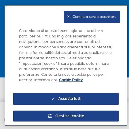
Seguici sui social
X   Continua senza accettare
Ci serviamo di queste tecnologie, anche di terze
parti, per offrirti una migliore esperienza di
navigazione, per personalizzare contenuti ed
Scarica la nostra app
annunci in modo che siano aderenti ai tuoi interessi,
fornirti funzionalità dei social media ed analizzare le
prestazioni del nostro sito. Selezionando
“Impostazioni cookie” ti sarà possibile determinare
quali cookie verranno utilizzati in base alle tue
preferenze. Consulta la nostra cookie policy per
ulteriori informazioni.
Cookie Policy
Euronics Italia SpA. Sede legale Via Montefeltro, 6/a 20156 Milano
Partita Iva, Codice Fiscale e iscrizione CCIAA Milano Monza Brianza Lodi
n. 13337170156. Codice intermediario SDI: HHBD9AK. Vendite soggette
Accetta tutti
agli Artt. 45 e ss del Codice del Consumo in tema di Diritti dei
Consumatori.
Gestisci cookie
AGGIUNGI AL CARRELLO