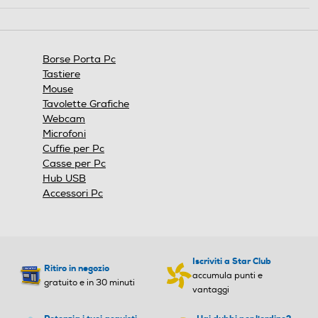
azione
aprirà
una
finestra
Borse Porta Pc
modale.
Tastiere
Mouse
Tavolette Grafiche
Webcam
Microfoni
Cuffie per Pc
Casse per Pc
Hub USB
Accessori Pc
Iscriviti a Star Club
Ritiro in negozio
accumula punti e
gratuito e in 30 minuti
vantaggi