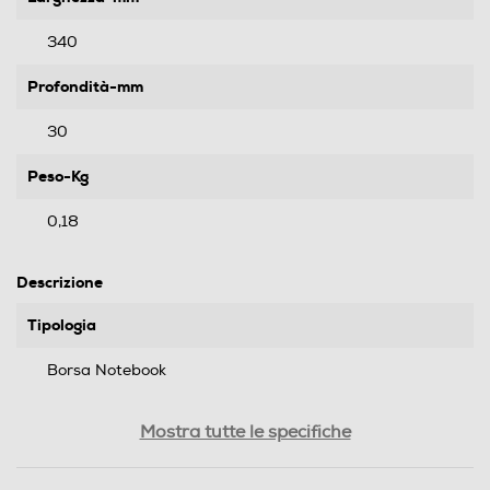
340
Profondità-mm
30
Peso-Kg
0,18
Descrizione
Tipologia
Borsa Notebook
Compatibilità
Mostra tutte le specifiche
Notebook 13.3" up to 14", Chromebook 13.3" up to 14",
Ultrabook 13.3" up to 14"