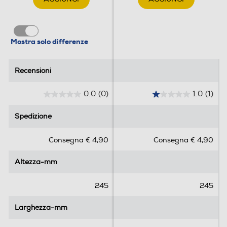
Mostra solo differenze
Recensioni
Recensioni
0.0
(0)
1.0
(1)
0
1
.
.
Spedizione
Spedizione
0
0
s
s
Consegna € 4,90
Consegna € 4,90
u
u
5
5
Altezza-mm
Altezza-mm
s
s
t
t
e
e
245
245
l
l
l
l
Larghezza-mm
Larghezza-mm
e
e