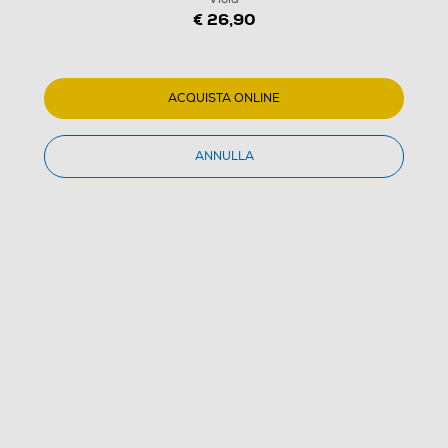
€ 26,90
TUCANO - CUSTODIA NOTEBOOK 13"/14"-Viola
(0)
ACQUISTA ONLINE
Dettagli Prodotto
Confronta
ANNULLA
€ 26,90
IVA e contributo RAEE inclusi
€ 26,90
prezzo consigliato
Acquisto online
con consegna € 4,90
Ritiro in negozio
in 30 minuti e sempre gratuito
AGGIUNGI AL CARRELLO