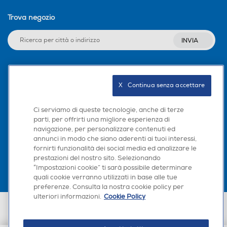
Trova negozio
INVIA
Seguici sui social
X   Continua senza accettare
Ci serviamo di queste tecnologie, anche di terze
parti, per offrirti una migliore esperienza di
navigazione, per personalizzare contenuti ed
Scarica la nostra app
annunci in modo che siano aderenti ai tuoi interessi,
fornirti funzionalità dei social media ed analizzare le
prestazioni del nostro sito. Selezionando
“Impostazioni cookie” ti sarà possibile determinare
quali cookie verranno utilizzati in base alle tue
preferenze. Consulta la nostra cookie policy per
ulteriori informazioni.
Cookie Policy
Euronics Italia SpA. Sede legale Via Montefeltro, 6/a 20156 Milano
Partita Iva, Codice Fiscale e iscrizione CCIAA Milano Monza Brianza Lodi
n. 13337170156. Codice intermediario SDI: HHBD9AK. Vendite soggette