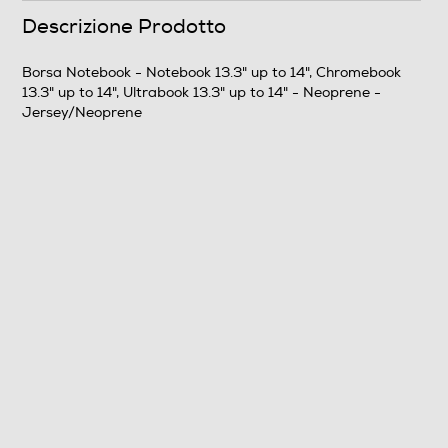
Descrizione Prodotto
Materiale
Borsa Notebook - Notebook 13.3" up to 14", Chromebook
Neoprene
13.3" up to 14", Ultrabook 13.3" up to 14" - Neoprene -
Jersey/Neoprene
Descrizione materiale
Jersey/Neoprene
Altezza interna scomparto principale-cm
24,5
Lunghezza interna scomparto principale-cm
34
Informazioni sulla sicurezza del prodotto
Clicca qui