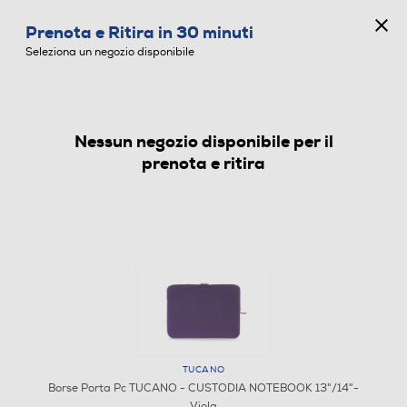
CONCORSO ANNIVERSARIO
Prenota e Ritira in 30 minuti
0
Seleziona un negozio disponibile
Nessun negozio disponibile per il
BORSE PORTA PC
prenota e ritira
TUCANO
Borse Porta Pc TUCANO - CUSTODIA NOTEBOOK 13"/14"-
1
/
5
Viola