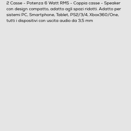
Larghezza-mm
2 Casse - Potenza 6 Watt RMS - Coppia casse - Speaker
con design compatto, adatto agli spazi ridotti. Adatto per
73
sistemi PC, Smartphone, Tablet, PS2/3/4, Xbox360/One,
tutti i dispositivi con uscita audio da 3,5 mm
Profondità-mm
62
Peso-Kg
0,23
Descrizione
Descrizione marketing
Speaker con design compatto, adatto agli spazi ridotti.
Adatto per sistemi PC, Smartphone, Tablet, PS2/3/4,
Xbox360/One, tutti i dispositivi con uscita audio da 3,5
mm