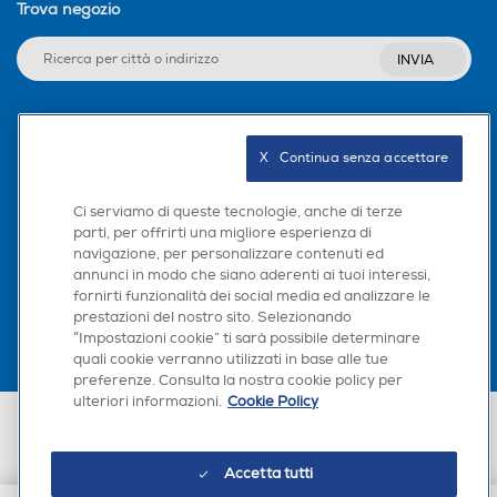
Trova negozio
INVIA
Seguici sui social
X   Continua senza accettare
Ci serviamo di queste tecnologie, anche di terze
parti, per offrirti una migliore esperienza di
navigazione, per personalizzare contenuti ed
Scarica la nostra app
annunci in modo che siano aderenti ai tuoi interessi,
fornirti funzionalità dei social media ed analizzare le
prestazioni del nostro sito. Selezionando
“Impostazioni cookie” ti sarà possibile determinare
quali cookie verranno utilizzati in base alle tue
preferenze. Consulta la nostra cookie policy per
ulteriori informazioni.
Cookie Policy
Euronics Italia SpA. Sede legale Via Montefeltro, 6/a 20156 Milano
Partita Iva, Codice Fiscale e iscrizione CCIAA Milano Monza Brianza Lodi
n. 13337170156. Codice intermediario SDI: HHBD9AK. Vendite soggette
Accetta tutti
agli Artt. 45 e ss del Codice del Consumo in tema di Diritti dei
Consumatori.