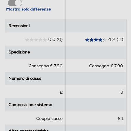
Mostra solo differenze
Recensioni
Recensioni
0.0
(0)
4.2
(11)
0
4
.
.
Spedizione
Spedizione
0
2
s
s
Consegna € 7,90
Consegna € 7,90
u
u
5
5
Numero di casse
Numero di casse
s
s
t
t
e
e
2
3
l
l
l
l
Composizione sistema
Composizione sistema
e
e
.
.
Coppia casse
2.1
1
1