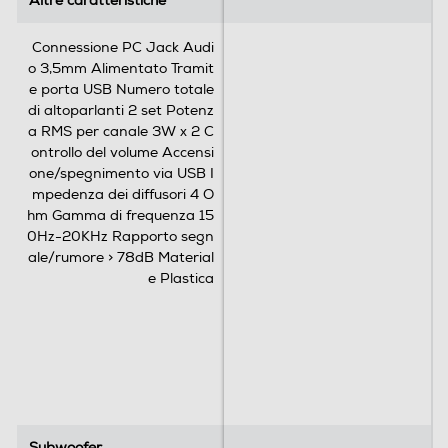
Altre caratteristiche
Altre caratteristiche
r
e
Connessione PC Jack Audi
c
o 3,5mm Alimentato Tramit
e
e porta USB Numero totale
n
di altoparlanti 2 set Potenz
s
a RMS per canale 3W x 2 C
i
ontrollo del volume Accensi
o
one/spegnimento via USB I
n
mpedenza dei diffusori 4 O
i
hm Gamma di frequenza 15
0Hz-20KHz Rapporto segn
ale/rumore > 78dB Material
e Plastica
Subwoofer
Subwoofer