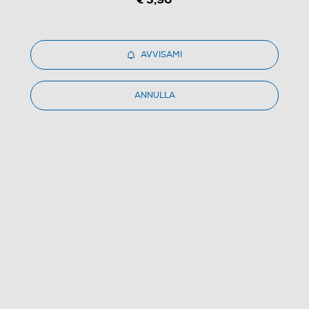
AVVISAMI
1
/
1
ANNULLA
MEDIACOM - ISPMDMMSA10-Nero
(0)
Dettagli Prodotto
Confronta
€ 9,99
IVA e contributo RAEE inclusi
Ritiro in negozio
in 30 minuti e sempre gratuito