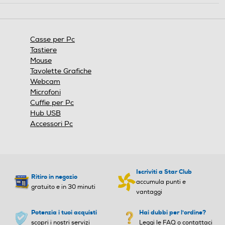
Larghezza-mm
Larghezza-mm
azione
aprirà
73
una
finestra
Casse per Pc
modale.
Profondità-mm
Profondità-mm
Tastiere
Mouse
62
Tavolette Grafiche
Webcam
Peso-Kg
Peso-Kg
Microfoni
Cuffie per Pc
Hub USB
0,23
3
Accessori Pc
Altezza cassa-mm
Altezza cassa-mm
Iscriviti a Star Club
Ritiro in negozio
Larghezza cassa-mm
Larghezza cassa-mm
accumula punti e
gratuito e in 30 minuti
vantaggi
Potenzia i tuoi acquisti
Hai dubbi per l'ordine?
scopri i nostri servizi
Leggi le FAQ o contattaci