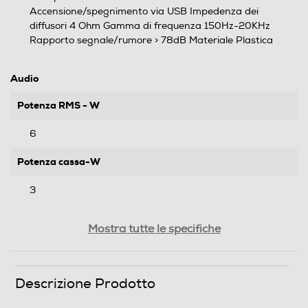
Accensione/spegnimento via USB Impedenza dei
diffusori 4 Ohm Gamma di frequenza 150Hz-20KHz
Rapporto segnale/rumore > 78dB Materiale Plastica
Audio
Potenza RMS - W
6
Potenza cassa-W
3
Dimensioni - Peso
Mostra tutte le specifiche
Altezza-mm
Descrizione Prodotto
55