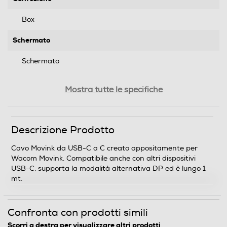
Box
Schermato
Schermato
Peso-Kg
Mostra tutte le specifiche
0,28
Descrizione marketing
Descrizione Prodotto
Cavo Wacom Movink da USB-C a C creato
Cavo Movink da USB-C a C creato appositamente per
appositamente per Wacom Movink. Compatibile anche
Wacom Movink. Compatibile anche con altri dispositivi
con altri dispositivi USB-C, supporta la modalità
USB-C, supporta la modalità alternativa DP ed è lungo 1
alternativa DP ed è lungo 1 mt.
mt.
Informazioni sulla sicurezza del prodotto
Confronta con prodotti simili
Clicca qui
Scorri a destra per visualizzare altri prodotti