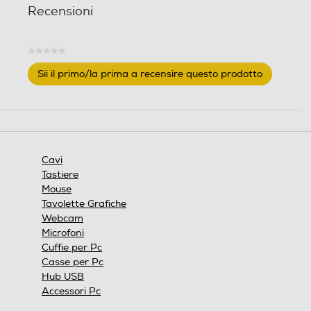
r
Recensioni
e
c
e
★★★★★
Nessuna
n
Sii il primo/la prima a recensire questo prodotto
valutazione
s
.
i
Questa
o
azione
n
aprirà
e
una
finestra
Cavi
modale.
Tastiere
Mouse
Tavolette Grafiche
Webcam
Microfoni
Cuffie per Pc
Casse per Pc
Hub USB
Accessori Pc