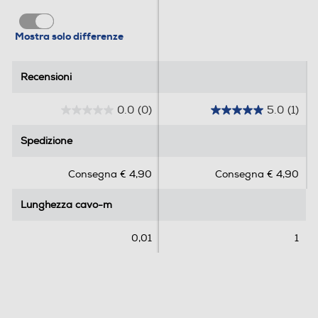
Mostra solo differenze
Recensioni
Recensioni
0.0
(0)
5.0
(1)
0
5
.
.
Spedizione
Spedizione
0
0
s
s
Consegna € 4,90
Consegna € 4,90
u
u
5
5
Lunghezza cavo-m
Lunghezza cavo-m
s
s
t
t
e
e
0,01
1
l
l
l
l
e
e
.
.
1