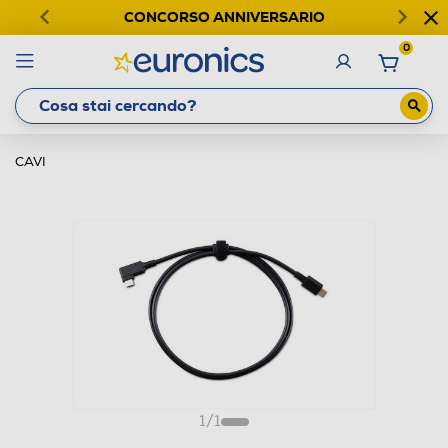
CONCORSO ANNIVERSARIO
0
CAVI
1
/
1