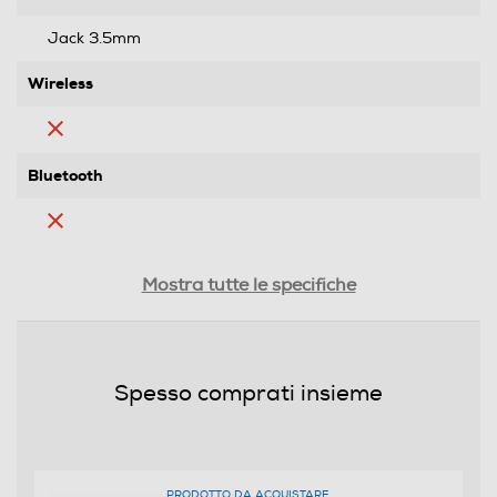
Jack 3.5mm
Wireless
Bluetooth
Cuffia Gamer
Mostra tutte le specifiche
No
Microfono incorporato
Spesso comprati insieme
Altre descrizioni strutturali
Leggere cuffie stereo con microfono flessibile e
PRODOTTO DA ACQUISTARE