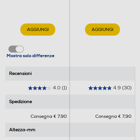
AGGIUNGI
AGGIUNGI
Mostra solo differenze
Recensioni
Recensioni
4.0
(1)
4.9
(30)
4
4
.
.
Spedizione
Spedizione
0
9
s
s
Consegna € 7,90
Consegna € 7,90
u
u
5
5
Altezza-mm
Altezza-mm
s
s
t
t