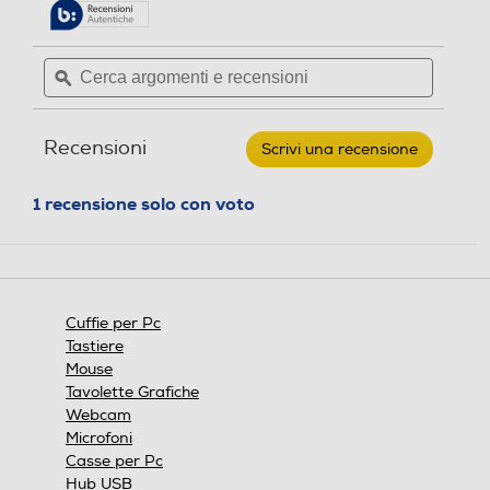
alla
5
pagina
stelle.
delle
Leggi
Cerca
Cerca
recensioni.
recensioni
argomenti
ϙ
argoment
per
e
e
TRUST
-
recensioni
recensio
Cuffie
Recensioni
Scrivi una recensione
.
stereo
ZIVA
Questa
CHAT
azione
1 recensione solo con voto
HEADSET-
aprirà
Black
una
finestra
modale.
Cuffie per Pc
Tastiere
Mouse
Tavolette Grafiche
Webcam
Microfoni
Casse per Pc
Hub USB