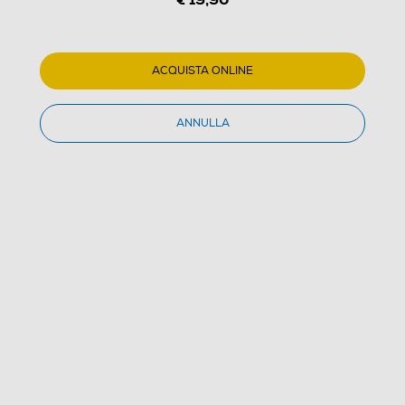
ACQUISTA ONLINE
ANNULLA
1
/
6
TRUST - Starzz Mic-Black
(0)
Dettagli Prodotto
Confronta
€ 19,90
IVA e contributo RAEE inclusi