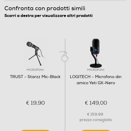
Confronta con prodotti simili
Impedenza-ohm
Scorri a destra per visualizzare altri prodotti
2,2
Unidirezionale
Si
Dimensioni - Peso
MICROFONI
MICROFONI
Altezza-mm
TRUST - Starzz Mic-Black
LOGITECH - Microfono din
amico Yeti GX-Nero
135
Larghezza-mm
€ 19,90
€ 149,00
45
€ 159,99
prezzo consigliato
Profondità-mm