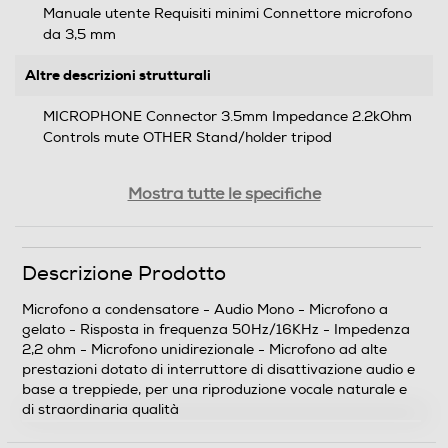
Manuale utente Requisiti minimi Connettore microfono
da 3,5 mm
Altre descrizioni strutturali
MICROPHONE Connector 3.5mm Impedance 2.2kOhm
Controls mute OTHER Stand/holder tripod
Audio
Mostra tutte le specifiche
Audio
Descrizione Prodotto
Mono
Microfono a condensatore - Audio Mono - Microfono a
Formato microfono
gelato - Risposta in frequenza 50Hz/16KHz - Impedenza
2,2 ohm - Microfono unidirezionale - Microfono ad alte
A gelato
prestazioni dotato di interruttore di disattivazione audio e
base a treppiede, per una riproduzione vocale naturale e
Risposta in frequenza
di straordinaria qualità
50Hz ~ 16KHz