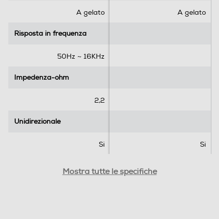
.
.
A gelato
A gelato
Risposta in frequenza
Risposta in frequenza
50Hz ~ 16KHz
Impedenza-ohm
Impedenza-ohm
2,2
Unidirezionale
Unidirezionale
Si
Si
Altezza-mm
Altezza-mm
Mostra tutte le specifiche
135
170
Larghezza-mm
Larghezza-mm