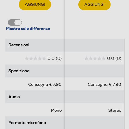
45
AGGIUNGI
AGGIUNGI
Peso-Kg
0,15
Mostra solo differenze
Informazioni sulla sicurezza del prodotto
Recensioni
Recensioni
Clicca qui
0.0
(0)
0.0
(0)
0
0
.
.
Spedizione
Spedizione
0
0
s
s
Consegna € 7,90
Consegna € 7,90
u
u
5
5
Audio
Audio
s
s
t
t
e
e
Mono
Stereo
l
l
l
l
Formato microfono
Formato microfono
e
e