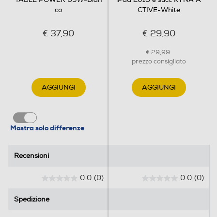
co
CTIVE-White
€ 37,90
€ 29,90
€ 29,99
prezzo consigliato
AGGIUNGI
AGGIUNGI
Mostra solo differenze
Recensioni
Recensioni
0.0
(0)
0.0
(0)
0
0
.
.
Spedizione
Spedizione
0
0
s
s