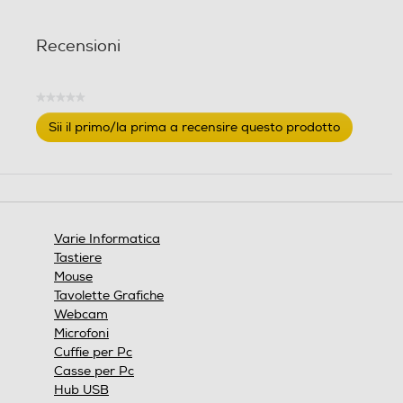
Recensioni
★★★★★
Nessuna
Sii il primo/la prima a recensire questo prodotto
valutazione
.
Questa
azione
aprirà
una
finestra
Varie Informatica
modale.
Tastiere
Mouse
Tavolette Grafiche
Webcam
Microfoni
Cuffie per Pc
Casse per Pc
Hub USB