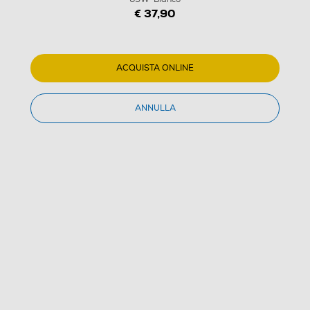
€ 37,90
ACQUISTA ONLINE
ANNULLA
1
/
15
CELLULARLINE - RETRACTABLE POWER 65W-
Bianco
(0)