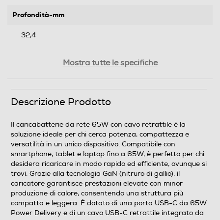
Profondità-mm
32,4
Peso-Kg
Mostra tutte le specifiche
0,206
Descrizione Prodotto
Informazioni sulla sicurezza del prodotto
Clicca qui
Il caricabatterie da rete 65W con cavo retrattile è la
soluzione ideale per chi cerca potenza, compattezza e
versatilità in un unico dispositivo. Compatibile con
smartphone, tablet e laptop fino a 65W, è perfetto per chi
desidera ricaricare in modo rapido ed efficiente, ovunque si
trovi. Grazie alla tecnologia GaN (nitruro di gallio), il
caricatore garantisce prestazioni elevate con minor
produzione di calore, consentendo una struttura più
compatta e leggera. È dotato di una porta USB-C da 65W
Power Delivery e di un cavo USB-C retrattile integrato da