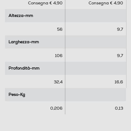
Consegna € 4,90
Consegna € 4,90
u
u
5
5
Altezza-mm
Altezza-mm
s
s
t
t
e
e
56
9,7
l
l
l
l
Larghezza-mm
Larghezza-mm
e
e
.
.
106
9,7
Profondità-mm
Profondità-mm
32,4
16,6
Peso-Kg
Peso-Kg
0,206
0,13