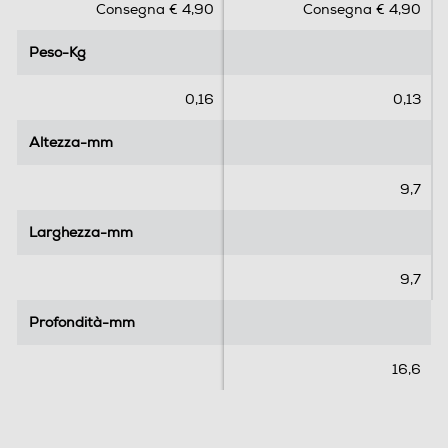
Consegna € 4,90
Consegna € 4,90
u
u
5
5
Peso-Kg
Peso-Kg
s
s
t
t
e
e
0,16
0,13
l
l
l
l
Altezza-mm
Altezza-mm
e
e
.
.
9,7
1
r
Larghezza-mm
Larghezza-mm
e
c
9,7
e
n
Profondità-mm
Profondità-mm
s
i
16,6
o
n
e