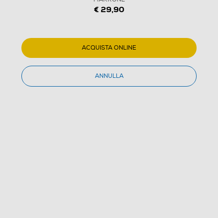
€ 29,90
ACQUISTA ONLINE
ANNULLA
1
/
2
HUAWEI - M5 8.0 PU FLIP COVER-MARRONE
1.0
(1)
Dettagli Prodotto
Confronta