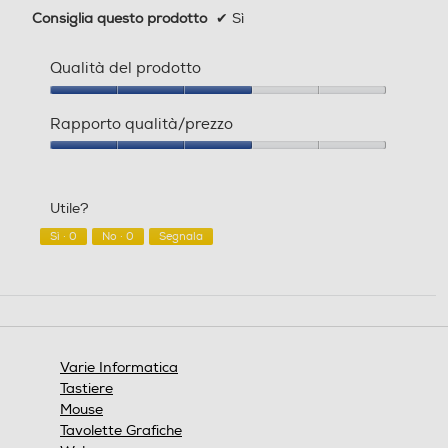
Consiglia questo prodotto
✔
Sì
Qualità del prodotto
Qualità
del
Rapporto qualità/prezzo
prodotto,
3
Rapporto
su
qualità/prezzo,
5
3
Utile?
su
5
Sì ·
0
No ·
0
Segnala
Varie Informatica
Tastiere
Mouse
Tavolette Grafiche