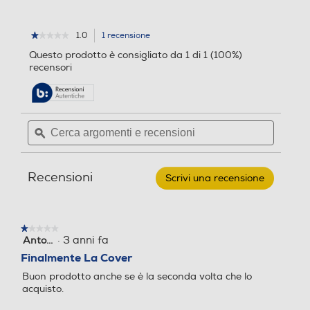
1.0
1 recensione
L'azione
★★★★★
★★★★★
1
porterà
Questo prodotto è consigliato da 1 di 1 (100%)
su
alla
recensori
5
pagina
stelle.
delle
Leggi
recensioni.
recensioni
per
Cerca
Cerca
HUAWEI
argomenti
ϙ
argoment
-
M5
e
e
8.0
recensioni
recensio
PU
Recensioni
FLIP
Scrivi una recensione
.
COVER-
Questa
MARRONE
azione
aprirà
★★★★★
★★★★★
una
·
3 anni fa
Anto...
1
finestra
su
Finalmente La Cover
modale.
5
Buon prodotto anche se è la seconda volta che lo
stelle.
acquisto.