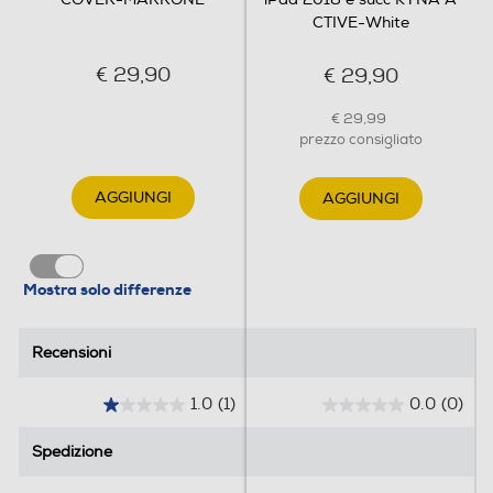
CTIVE-White
€ 29,90
€ 29,90
€ 29,99
prezzo consigliato
AGGIUNGI
AGGIUNGI
Mostra solo differenze
Recensioni
Recensioni
1.0
(1)
0.0
(0)
1
0
.
.
Spedizione
Spedizione
0
0
s
s