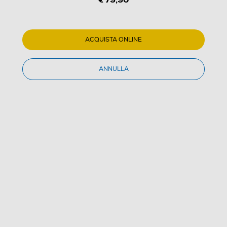
ACQUISTA ONLINE
1
/
2
ANNULLA
MEDIACOM - MI-LOCK90P-nero
(0)
Dettagli Prodotto
Confronta
€ 79,90
IVA e contributo RAEE inclusi
Acquisto online
con consegna € 4,90
Ritiro in negozio
in 30 minuti e sempre gratuito