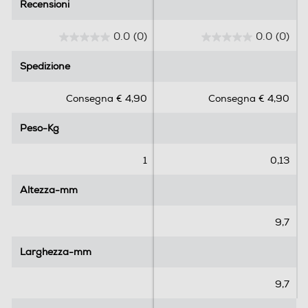
Recensioni
Recensioni
0.0
(0)
0.0
(0)
0
0
.
.
Spedizione
Spedizione
0
0
s
s
Consegna € 4,90
Consegna € 4,90
u
u
5
5
Peso-Kg
Peso-Kg
s
s
t
t
e
e
1
0,13
l
l
l
l
Altezza-mm
Altezza-mm
e
e
.
.
9,7
Larghezza-mm
Larghezza-mm
9,7