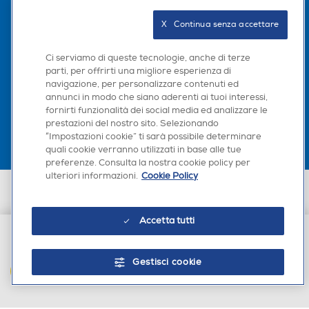
Seguici sui social
X   Continua senza accettare
Ci serviamo di queste tecnologie, anche di terze
parti, per offrirti una migliore esperienza di
navigazione, per personalizzare contenuti ed
Scarica la nostra app
annunci in modo che siano aderenti ai tuoi interessi,
fornirti funzionalità dei social media ed analizzare le
prestazioni del nostro sito. Selezionando
“Impostazioni cookie” ti sarà possibile determinare
quali cookie verranno utilizzati in base alle tue
preferenze. Consulta la nostra cookie policy per
ulteriori informazioni.
Cookie Policy
Euronics Italia SpA. Sede legale Via Montefeltro, 6/a 20156 Milano
Partita Iva, Codice Fiscale e iscrizione CCIAA Milano Monza Brianza Lodi
n. 13337170156. Codice intermediario SDI: HHBD9AK. Vendite soggette
Accetta tutti
agli Artt. 45 e ss del Codice del Consumo in tema di Diritti dei
Consumatori.
€ 79,90
Gestisci cookie
AGGIUNGI AL CARRELLO