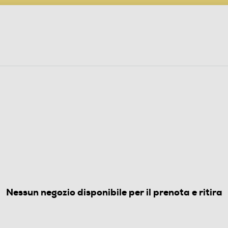
PARTECIPA AL CONCORSO ANNIVERSARIO
ine
 Audio
Elettrodomestici
Foto, Video, Droni
(0)
Nessun negozio disponibile per il prenota e ritira