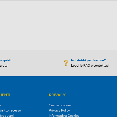
acquisti
Hai dubbi per l'ordine?
ervizi
Leggi le FAQ o contattaci
IENTI
PRIVACY
i
Gestisci cookie
diritto recesso
Privacy Policy
frequenti
Informativa Cookies