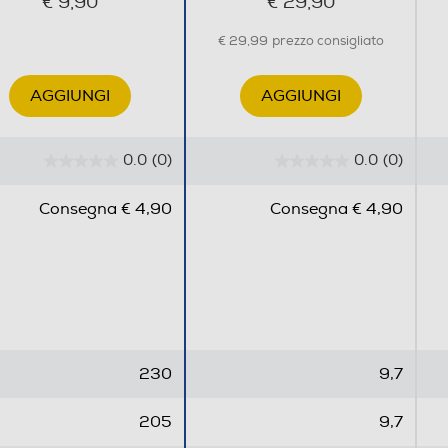
€ 9,90
€ 29,90
€ 29,99
prezzo consigliato
AGGIUNGI
AGGIUNGI
0.0
(0)
0.0
(0)
0
0
.
.
Consegna € 4,90
Consegna € 4,90
0
0
s
s
u
u
5
5
s
s
t
t
e
e
230
9,7
l
l
l
l
205
9,7
e
e