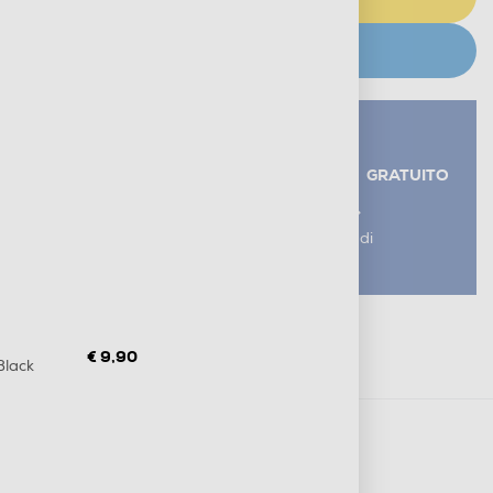
CERCA NEGOZIO
Servizi aggiuntivi alla consegna*
RITIRO USATO RAEE
GRATUITO
AGGIUNGI UN SERVIZIO
*I servizi sono esclusi dal costo di
consegna
Metodi di pagamento e finanziamenti
Informazioni sulla consegna
€ 9,90
Black
Diritto di recesso