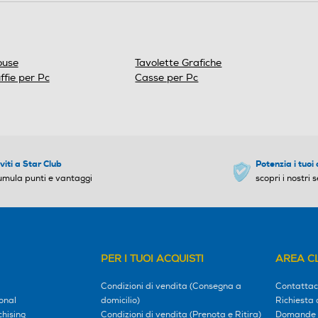
use
Tavolette Grafiche
ffie per Pc
Casse per Pc
iviti a Star Club
Potenzia i tuoi 
umula punti e vantaggi
scopri i nostri s
PER I TUOI ACQUISTI
AREA CL
Condizioni di vendita (Consegna a
Contattac
onal
domicilio)
Richiesta 
hising
Condizioni di vendita (Prenota e Ritira)
Domande 