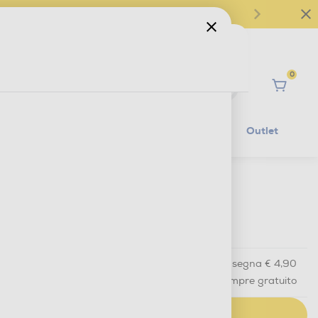
0
Ciao
Mobilità Elettrica
Lifestyle
Outlet
€ 9,90
IVA e contributo RAEE inclusi
Acquisto online
con consegna € 4,90
Ritiro in negozio
in 30 minuti e sempre gratuito
AGGIUNGI AL CARRELLO