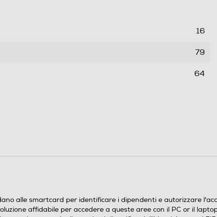
16
79
64
0,055
no alle smartcard per identificare i dipendenti e autorizzare l'acces
luzione affidabile per accedere a queste aree con il PC or il lapto