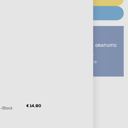
CERCA NEGOZIO
Servizi aggiuntivi alla consegna*
RITIRO USATO RAEE
GRATUITO
AGGIUNGI UN SERVIZIO
*I servizi sono esclusi dal costo di
consegna
Metodi di pagamento e finanziamenti
Informazioni sulla consegna
Diritto di recesso
€ 14,90
-Black