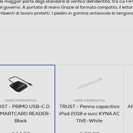
 maggior parte degli standard di verifica dell'identità, tra cui FI
el governo. A portata di mano Grazie al formato compatto, il letto
bienti di lavoro protetti. I piedini in gomma antiscivolo lo tengon
VARIE INFORMATICA
VARIE INFORMATICA
ST - PRIMO USB-C D
TRUST - Penna capacitiva
AP
SMARTCARD READER-
iPad 2018 e succ KYNA AC
Black
TIVE-White