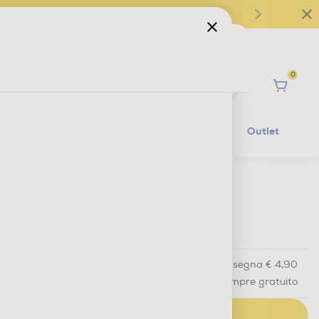
0
Ciao
Mobilità Elettrica
Lifestyle
Outlet
€ 14,90
IVA e contributo RAEE inclusi
Acquisto online
con consegna € 4,90
Ritiro in negozio
in 30 minuti e sempre gratuito
AGGIUNGI AL CARRELLO