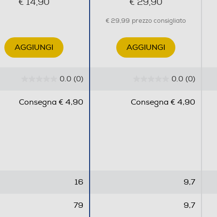
€ 14,90
€ 29,90
€ 29,99
prezzo consigliato
AGGIUNGI
AGGIUNGI
0.0
(0)
0.0
(0)
0
0
.
.
Consegna € 4,90
Consegna € 4,90
0
0
s
s
u
u
5
5
s
s
t
t
e
e
16
9,7
l
l
l
l
79
9,7
e
e