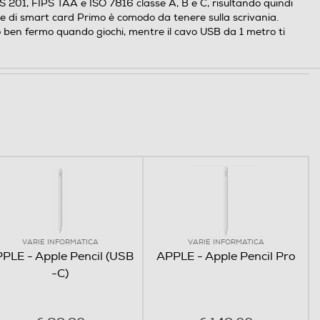
PS 201, FIPS TAA e ISO 7816 classe A, B e C, risultando quindi
re di smart card Primo è comodo da tenere sulla scrivania.
o ben fermo quando giochi, mentre il cavo USB da 1 metro ti
VARIE INFORMATICA
VARIE INFORMATICA
PLE - Apple Pencil (USB
APPLE - Apple Pencil Pro
-C)