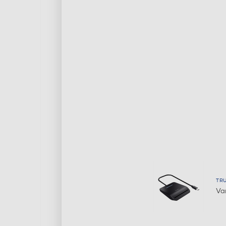
TR
Va