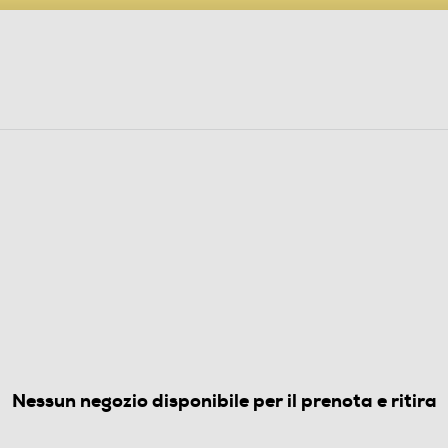
PARTECIPA AL CONCORSO ANNIVERSARIO
ine
 Audio
Elettrodomestici
Foto, Video, Droni
EADER-Black
(0)
Nessun negozio disponibile per il prenota e ritira