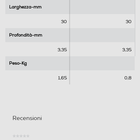
l
l
Larghezza-mm
Larghezza-mm
e
e
.
.
30
30
Profondità-mm
Profondità-mm
3,35
3,35
Peso-Kg
Peso-Kg
1,65
0,8
Recensioni
★★★★★