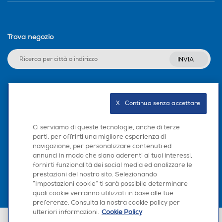
Trova negozio
INVIA
Seguici sui social
X   Continua senza accettare
Ci serviamo di queste tecnologie, anche di terze
parti, per offrirti una migliore esperienza di
navigazione, per personalizzare contenuti ed
Scarica la nostra app
annunci in modo che siano aderenti ai tuoi interessi,
fornirti funzionalità dei social media ed analizzare le
prestazioni del nostro sito. Selezionando
“Impostazioni cookie” ti sarà possibile determinare
quali cookie verranno utilizzati in base alle tue
preferenze. Consulta la nostra cookie policy per
ulteriori informazioni.
Cookie Policy
Euronics Italia SpA. Sede legale Via Montefeltro, 6/a 20156 Milano