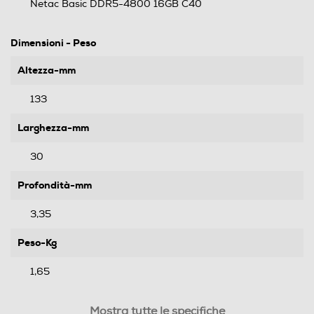
Netac Basic DDR5-4800 16GB C40
Dimensioni - Peso
Altezza-mm
133
Larghezza-mm
30
Profondità-mm
3,35
Peso-Kg
1,65
Informazioni sulla sicurezza del prodotto
Mostra tutte le specifiche