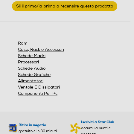
Nessuna
Sii il primo/la prima a recensire questo prodotto
valutazione
.
Questa
azione
aprirà
una
finestra
Ram
modale.
Case, Rack e Accessori
Schede Madri
Processori
Schede Audio
Schede Grafiche
Alimentatori
Ventole E Dissipatori
Componenti Per Pc
Iscriviti a Star Club
Ritiro in negozio
accumula punti e
gratuito e in 30 minuti