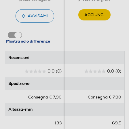
AGGIUNGI
AVVISAMI
Mostra solo differenze
Recensioni
Recensioni
0.0
(0)
0.0
(0)
0
0
.
.
Spedizione
Spedizione
0
0
s
s
Consegna € 7,90
Consegna € 7,90
u
u
5
5
Altezza-mm
Altezza-mm
s
s
t
t
e
e
133
69,5
l
l