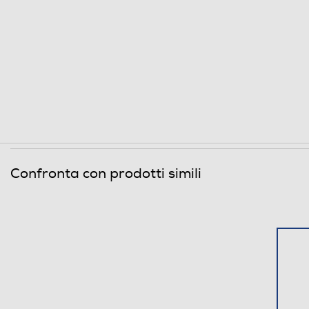
Partizione di ripristino
Adattatore Grafico
Marca scheda grafica
Modello scheda grafica
Memoria grafica dedicata-MB
Confronta con prodotti simili
Altre info scheda grafica
Display
Tipo di monitor
Tecnologia schermo