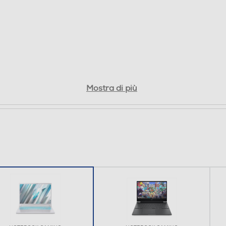
NVIDIA
Mostra di più
GeForce RTX 5050
8192
GDDR7
LCD
Tecnologia IPS