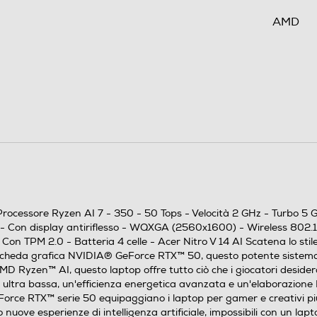
AMD
Processore Ryzen AI 7
350
50
2
) - Processore Ryzen AI 7 - 350 - 50 Tops - Velocità 2 GHz - Turb
i - Con display antiriflesso - WQXGA (2560x1600) - Wireless 802.
5
n TPM 2.0 - Batteria 4 celle - Acer Nitro V 14 AI Scatena lo stile 
eda grafica NVIDIA® GeForce RTX™ 50, questo potente sistema com
 Ryzen™ AI, questo laptop offre tutto ciò che i giocatori desidera
16
ltra bassa, un'efficienza energetica avanzata e un'elaborazione I
e RTX™ serie 50 equipaggiano i laptop per gamer e creativi più ve
8
 nuove esperienze di intelligenza artificiale, impossibili con un lap