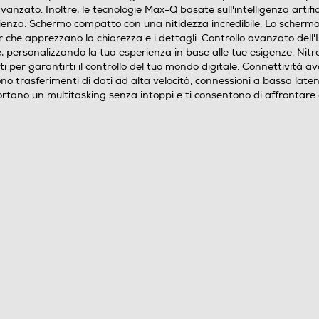
 avanzato. Inoltre, le tecnologie Max-Q basate sull'intelligenza artifi
AMD
cienza. Schermo compatto con una nitidezza incredibile. Lo schermo 
sker che apprezzano la chiarezza e i dettagli. Controllo avanzato del
Integrato
iale, personalizzando la tua esperienza in base alle tue esigenze. N
ati per garantirti il controllo del tuo mondo digitale. Connettività
rasferimenti di dati ad alta velocità, connessioni a bassa latenza
ano un multitasking senza intoppi e ti consentono di affrontare q
DDR5
16
32
SSD PCI Express
1024