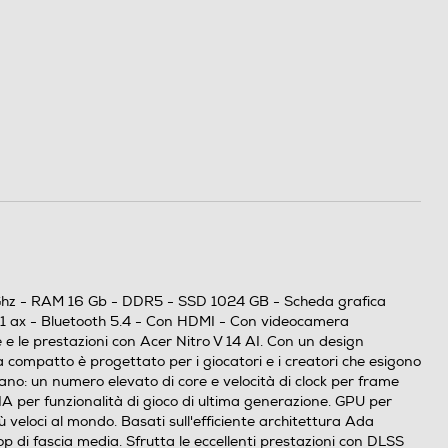
o 5 Ghz - RAM 16 Gb - DDR5 - SSD 1024 GB - Scheda grafica
11 ax - Bluetooth 5.4 - Con HDMI - Con videocamera
e le prestazioni con Acer Nitro V 14 AI. Con un design
patto è progettato per i giocatori e i creatori che esigono
no: un numero elevato di core e velocità di clock per frame
A per funzionalità di gioco di ultima generazione. GPU per
loci al mondo. Basati sull'efficiente architettura Ada
top di fascia media. Sfrutta le eccellenti prestazioni con DLSS