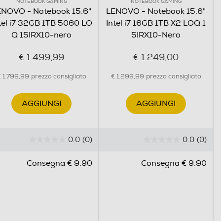
NOTEBOOK GAMING
NOTEBOOK GAMING
ENOVO - Notebook 15,6"
LENOVO - Notebook 15,6"
tel i7 32GB 1TB 5060 LO
Intel i7 16GB 1TB X2 LOQ 1
Q 15IRX10-nero
5IRX10-Nero
€ 1.499,99
€ 1.249,00
 1.799,99
prezzo consigliato
€ 1.299,99
prezzo consigliato
AGGIUNGI
AGGIUNGI
0.0
(0)
0.0
(0)
0
0
.
.
Consegna € 9,90
Consegna € 9,90
0
0
s
s
u
u
5
5
s
s