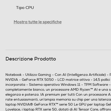
Tipo CPU
Generazione AMD
Mostra tutte le specifiche
Tipo di processore
Nome Processore
Piattaforma EVO
Descrizione Prodotto
NPU (Tops)
Velocità del processore in GHz
Notebook - Utilizzo Gaming - Con AI (Intelligenza Artificiale
NVIDIA - GeForce RTX 5050 - LCD matrice attiva - 14,5 pollic
Velocità clock Turbo (Ghz)
incorporata - Sistema operativo Windows 11 - TPM Software - Co
completamente bianco, un processore AMD Ryzen™ AI e una sch
eleganza e potenza. IA premium per tutti Con un processore AMD
Cache di terzo livello-MB
rate entusiasmanti, un'ampia memoria su chip per una latenza u
laptop NVIDIA® GeForce RTX™ serie 50 Le GPU per laptop GeForc
Cache di secondo livello-MB
Lovelace, i laptop RTX serie 50, dotati di AI Tensor Core, offrono