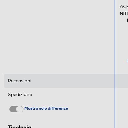
Dimensione schermo (pollici)
ACE
NIT
Display antiriflesso
Ris. orizzontale-pixel
Ris. verticale-pixel
Rapporto formato
Risoluzione HD
Risoluzione
Recensioni
Luminosità display Nits
Spedizione
Touchscreen
Mostra solo differenze
Compatibilità 3D
Tipologia