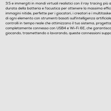
3.5 e immergiti in mondi virtuali realistici con il ray tracing più
Marca Chipset
durata della batteria e l'acustica per ottenere la massima effi
immagini nitide, perfette per i giocatori, i creatori e i multita
Tipo Chipset
di ogni elemento con strumenti basati sull'intelligenza artific
controlli in tempo reale che ottimizzano il tuo sistema, progett
completamente connesso con USB4 e Wi-Fi 6E, che garantiscono t
Memoria RAM
giocando, trasmettendo o lavorando, queste connessioni support
Tipo di RAM
Capacità RAM in GB
Espandibilità RAM
Slot OPTANE
Hard disk
Hard disk installato
Capacita' SSD-GB