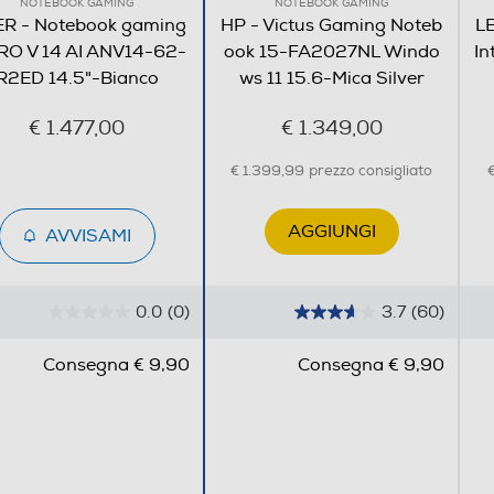
NOTEBOOK GAMING
NOTEBOOK GAMING
14,5
R - Notebook gaming
HP - Victus Gaming Noteb
L
RO V 14 AI ANV14-62-
ook 15-FA2027NL Windo
In
R2ED 14.5"-Bianco
ws 11 15.6-Mica Silver
2560
€ 1.477,00
€ 1.349,00
1600
€ 1.399,99
prezzo consigliato
€
16:9
AGGIUNGI
AVVISAMI
WQXGA (2560x1600)
0.0
(0)
3.7
(60)
0
3
.
.
400
Consegna € 9,90
Consegna € 9,90
0
7
s
s
u
u
5
5
s
s