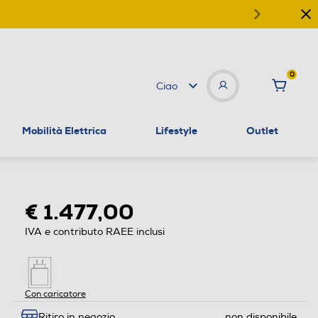
0
Ciao
Mobilità Elettrica
Lifestyle
Outlet
€ 1.477,00
IVA e contributo RAEE inclusi
Con caricatore
Ritiro in negozio
non disponibile