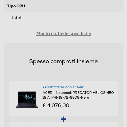
Tipo CPU
Intel
Generazione Intel
Mostra tutte le specifiche
Processore Intel® Core™ Ultra 9
Generazione AMD
Spesso comprati insieme
Tipo di processore
Intel® Core Ultra 9
PRODOTTO DA ACQUISTARE
ACER - Notebook PREDATOR HELIOS NEO
18 AI PHN18-72-99D9-Nero
Nome Processore
€ 4.076,00
275HX
Piattaforma EVO