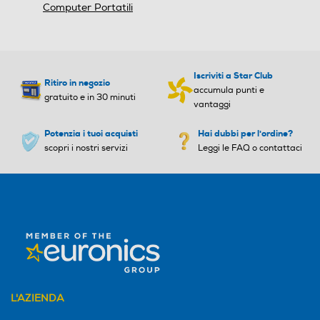
NPU (Tops)
NPU (Tops)
Computer Portatili
Fotocamera posteriore
13
Velocità del processore in
Velocità del processore in
Iscriviti a Star Club
Ritiro in negozio
GHz
GHz
accumula punti e
Flash incorporato
gratuito e in 30 minuti
vantaggi
2,7
2,5
Potenzia i tuoi acquisti
Hai dubbi per l'ordine?
scopri i nostri servizi
Leggi le FAQ o contattaci
Velocità clock Turbo (Ghz)
Velocità clock Turbo (Ghz)
Presenza autofocus
5,4
5,2
Cache di secondo livello-M
Cache di secondo livello-M
Altre specifiche fotocamera/e
B
B
FHD IR camera
36
Connettività
Marca Chipset
Marca Chipset
L'AZIENDA
Modem