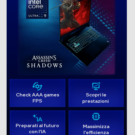
Hard disk
Hard disk installato
SSD PCI Express
Capacita' SSD-GB
4096
Partizione di ripristino
Check AAA games
Scopri le
FPS
prestazioni
Adattatore Grafico
Marca scheda grafica
Preparati al futuro
Massimizza
con l'IA
l'efficienza
NVIDIA