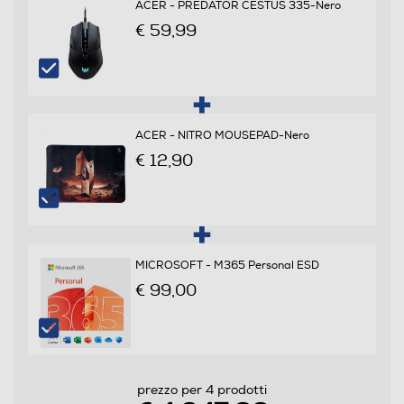
ACER - PREDATOR CESTUS 335-Nero
€ 59,99
NPU (Tops)
13
Velocità del processore in GHz
ACER - NITRO MOUSEPAD-Nero
€ 12,90
2,7
Velocità clock Turbo (Ghz)
5,4
MICROSOFT - M365 Personal ESD
Cache di secondo livello-MB
€ 99,00
36
Marca Chipset
prezzo per 4 prodotti
Intel