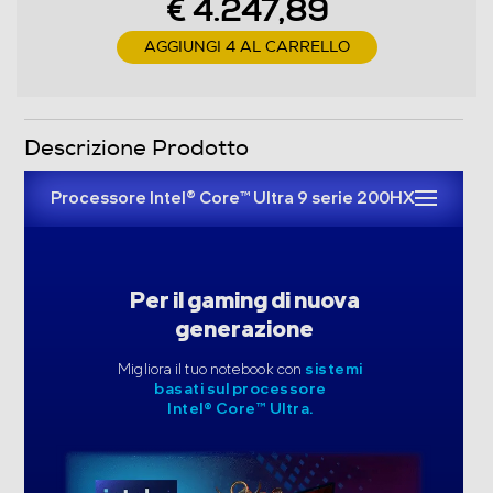
€ 4.247,89
Tipo Chipset
AGGIUNGI 4 AL CARRELLO
HM870
Memoria RAM
Descrizione Prodotto
Tipo di RAM
Processore Intel® Core™ Ultra 9 serie 200HX
DDR5
Capacità RAM in GB
Per il gaming di nuova
64
generazione
Espandibilità RAM
Migliora il tuo notebook con
sistemi
basati sul processore
64
Intel® Core™ Ultra.
Slot OPTANE