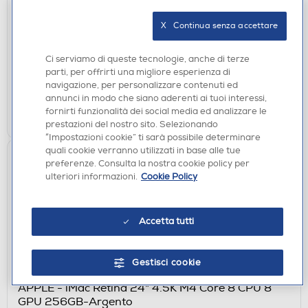
R3YJ 17.3"-Nero
X   Continua senza accettare
€ 2.598,00
Ci serviamo di queste tecnologie, anche di terze
disponibile
Acquisto online:
parti, per offrirti una migliore esperienza di
non disponibile
Ritiro in negozio:
navigazione, per personalizzare contenuti ed
annunci in modo che siano aderenti ai tuoi interessi,
AGGIUNGI
fornirti funzionalità dei social media ed analizzare le
prestazioni del nostro sito. Selezionando
“Impostazioni cookie” ti sarà possibile determinare
quali cookie verranno utilizzati in base alle tue
preferenze. Consulta la nostra cookie policy per
ulteriori informazioni.
Cookie Policy
Accetta tutti
Gestisci cookie
DESKTOP
APPLE - iMac Retina 24" 4.5K M4 Core 8 CPU 8
GPU 256GB-Argento