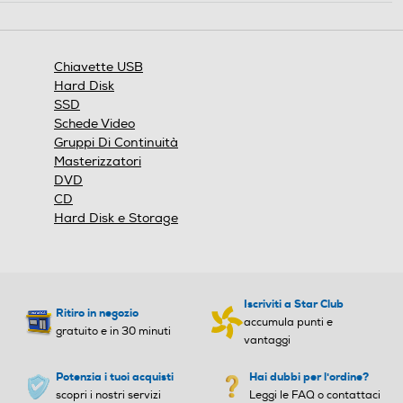
azione
aprirà
una
finestra
Chiavette USB
modale.
Hard Disk
SSD
Schede Video
Gruppi Di Continuità
Masterizzatori
DVD
CD
Hard Disk e Storage
Iscriviti a Star Club
Ritiro in negozio
accumula punti e
gratuito e in 30 minuti
vantaggi
Potenzia i tuoi acquisti
Hai dubbi per l'ordine?
scopri i nostri servizi
Leggi le FAQ o contattaci