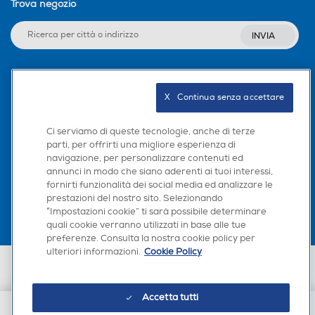
Trova negozio
INVIA
Seguici sui social
X   Continua senza accettare
Ci serviamo di queste tecnologie, anche di terze
parti, per offrirti una migliore esperienza di
navigazione, per personalizzare contenuti ed
Scarica la nostra app
annunci in modo che siano aderenti ai tuoi interessi,
fornirti funzionalità dei social media ed analizzare le
prestazioni del nostro sito. Selezionando
“Impostazioni cookie” ti sarà possibile determinare
quali cookie verranno utilizzati in base alle tue
preferenze. Consulta la nostra cookie policy per
ulteriori informazioni.
Cookie Policy
Euronics Italia SpA. Sede legale Via Montefeltro, 6/a 20156 Milano
Partita Iva, Codice Fiscale e iscrizione CCIAA Milano Monza Brianza Lodi
n. 13337170156. Codice intermediario SDI: HHBD9AK. Vendite soggette
Accetta tutti
agli Artt. 45 e ss del Codice del Consumo in tema di Diritti dei
Consumatori.