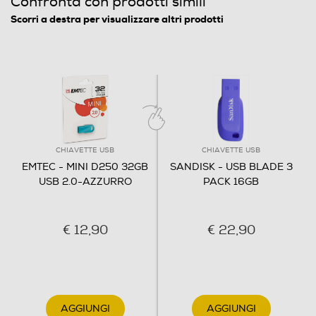
Confronta con prodotti simili
presentazioni schede prodotti listini in ufficio o musica e
Scorri a destra per visualizzare altri prodotti
filmati a casa o in macchina.
Descrizione marketing
Non uscire mai senza la tua MINIKEY.
Informazioni sulla sicurezza del prodotto
CHIAVETTE USB
CHIAVETTE USB
Clicca qui
EMTEC - MINI D250 32GB
SANDISK - USB BLADE 3
USB 2.0-AZZURRO
PACK 16GB
€ 12,90
€ 22,90
AGGIUNGI
AGGIUNGI