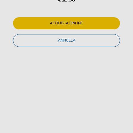
ACQUISTA ONLINE
ANNULLA
1
/
3
EMTEC - MINI D250 32GB USB 2.0-AZZURRO
(0)
Dettagli Prodotto
Confronta