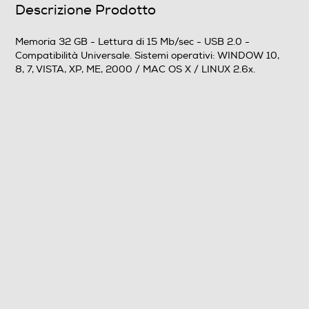
U3 Smart Drive
Descrizione Prodotto
Memoria 32 GB - Lettura di 15 Mb/sec - USB 2.0 -
Compatibilità Universale. Sistemi operativi: WINDOW 10,
ReadyBoost
8, 7, VISTA, XP, ME, 2000 / MAC OS X / LINUX 2.6x.
Protezione dati
Interfaccia USB
USB 2.0
Altre caratteristiche
Design originale ed esclusivo EMTEC. Dimensioni
ridottissime: fuoriesce solo 10mm dalla porta USB.
Pratico ed ampio foro superiore che consente di
agganciarla facilmente a qualunque portachiavi per