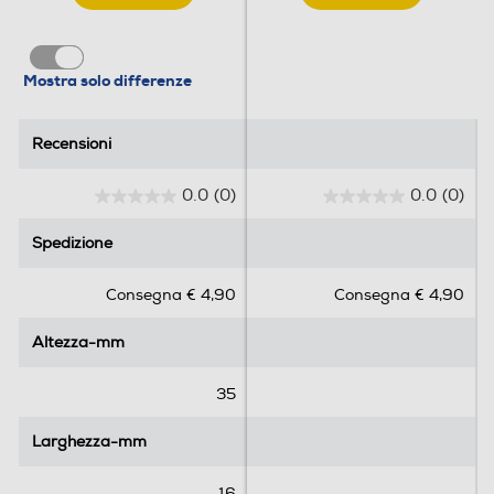
Mostra solo differenze
Recensioni
Recensioni
0.0
(0)
0.0
(0)
0
0
.
.
Spedizione
Spedizione
0
0
s
s
Consegna € 4,90
Consegna € 4,90
u
u
5
5
Altezza-mm
Altezza-mm
s
s
t
t
e
e
35
l
l
l
l
Larghezza-mm
Larghezza-mm
e
e
.
.
16