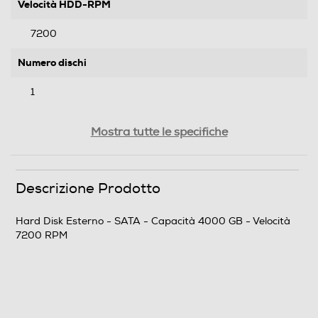
Velocità HDD-RPM
7200
Numero dischi
1
Interfacce
Mostra tutte le specifiche
Data transfert Rate USB 3.0-Mb/s
Descrizione Prodotto
5
Firewire
Hard Disk Esterno - SATA - Capacità 4000 GB - Velocità
7200 RPM
Video composite