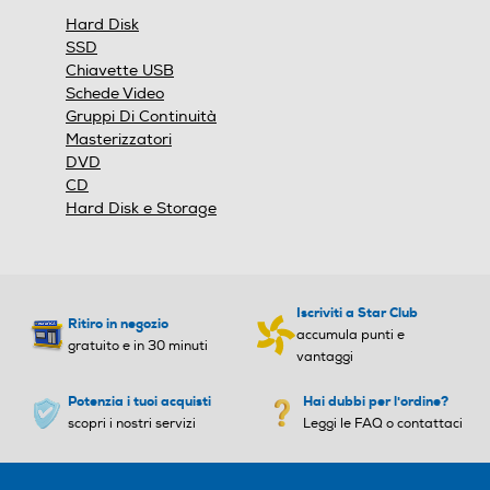
finestra
Hard Disk
modale.
SSD
Chiavette USB
Video composite
Video composite
Schede Video
Gruppi Di Continuità
Masterizzatori
DVD
Uscita Video Component
Uscita Video Component
CD
Hard Disk e Storage
Memory card reader
Memory card reader
Iscriviti a Star Club
Ritiro in negozio
accumula punti e
gratuito e in 30 minuti
vantaggi
PCMCIA
PCMCIA
Potenzia i tuoi acquisti
Hai dubbi per l'ordine?
scopri i nostri servizi
Leggi le FAQ o contattaci
Porta di Rete - Ethernet
Porta di Rete - Ethernet