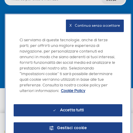
Seguici sui social
Funzione Backup
Funzione Backup
X   Continua senza accettare
Ci serviamo di queste tecnologie, anche di terze
parti, per offrirti una migliore esperienza di
Altre funzioni
Altre funzioni
navigazione, per personalizzare contenuti ed
Scarica la nostra app
annunci in modo che siano aderenti ai tuoi interessi,
fornirti funzionalità dei social media ed analizzare le
Interfaccia: PCIe® 4.0 x4 /
prestazioni del nostro sito. Selezionando
5.0 x2 NVMe™ 2.0
“Impostazioni cookie” ti sarà possibile determinare
quali cookie verranno utilizzati in base alle tue
Sistema operativo
Sistema operativo
preferenze. Consulta la nostra cookie policy per
ulteriori informazioni.
Cookie Policy
Euronics Italia SpA. Sede legale Via Montefeltro, 6/a 20156 Milano
versione più recente di Win
Partita Iva, Codice Fiscale e iscrizione CCIAA Milano Monza Brianza Lodi
dows 10 o successiva/Mac
n. 13337170156. Codice intermediario SDI: HHBD9AK. Vendite soggette
Accetta tutti
OS X 10.12 o successiva
agli Artt. 45 e ss del Codice del Consumo in tema di Diritti dei
Consumatori.
Requisiti minimi sistema
Requisiti minimi sistema
Gestisci cookie
AGGIUNGI AL CARRELLO