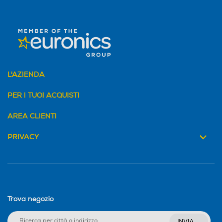
Fibre Channel
Fibre Channel
L'AZIENDA
WUSB
WUSB
PER I TUOI ACQUISTI
AREA CLIENTI
ISCSI
ISCSI
PRIVACY
Wi-Fi
Wi-Fi
Trova negozio
Funzione Hot Swap
Funzione Hot Swap
INVIA