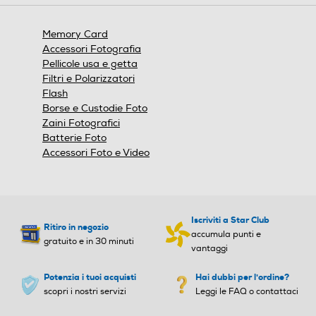
aprirà
una
finestra
Memory Card
modale.
Accessori Fotografia
Pellicole usa e getta
Filtri e Polarizzatori
Flash
Borse e Custodie Foto
Zaini Fotografici
Batterie Foto
Accessori Foto e Video
Iscriviti a Star Club
Ritiro in negozio
accumula punti e
gratuito e in 30 minuti
vantaggi
Potenzia i tuoi acquisti
Hai dubbi per l'ordine?
scopri i nostri servizi
Leggi le FAQ o contattaci