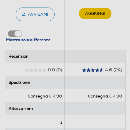
AGGIUNGI
AVVISAMI
Mostra solo differenze
Recensioni
Recensioni
0.0
(0)
4.6
(24)
0
4
.
.
Spedizione
Spedizione
0
6
s
s
Consegna € 4,90
Consegna € 4,90
u
u
5
5
Altezza-mm
Altezza-mm
s
s
t
t
e
e
1
l
l