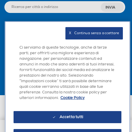
INVIA
Seguici sui social
X   Continua senza accettare
Ci serviamo di queste tecnologie, anche di terze
parti, per offrirti una migliore esperienza di
navigazione, per personalizzare contenuti ed
Scarica la nostra app
annunci in modo che siano aderenti ai tuoi interessi,
fornirti funzionalità dei social media ed analizzare le
prestazioni del nostro sito. Selezionando
“Impostazioni cookie” ti sarà possibile determinare
quali cookie verranno utilizzati in base alle tue
preferenze. Consulta la nostra cookie policy per
ulteriori informazioni.
Cookie Policy
Euronics Italia SpA. Sede legale Via Montefeltro, 6/a 20156 Milano
Partita Iva, Codice Fiscale e iscrizione CCIAA Milano Monza Brianza Lodi
n. 13337170156. Codice intermediario SDI: HHBD9AK. Vendite soggette
Accetta tutti
agli Artt. 45 e ss del Codice del Consumo in tema di Diritti dei
Consumatori.