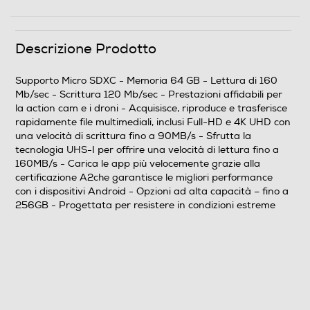
64
Velocità lettura-Mb al sec
Descrizione Prodotto
160
Supporto Micro SDXC - Memoria 64 GB - Lettura di 160
Mb/sec - Scrittura 120 Mb/sec - Prestazioni affidabili per
Velocità scrittura-Mb al sec
la action cam e i droni - Acquisisce, riproduce e trasferisce
rapidamente file multimediali, inclusi Full-HD e 4K UHD con
120
una velocità di scrittura fino a 90MB/s - Sfrutta la
tecnologia UHS-I per offrire una velocità di lettura fino a
SpeedClass Rating
160MB/s - Carica le app più velocemente grazie alla
certificazione A2che garantisce le migliori performance
Speed Class 4
con i dispositivi Android - Opzioni ad alta capacità – fino a
256GB - Progettata per resistere in condizioni estreme
Peso-Kg
0,02
Descrizione marketing
Lexar FLY microSDXC USH-I, ideale per DRONI e
ACTION CAM La scheda Lexar FLY microSDXC USH-I,