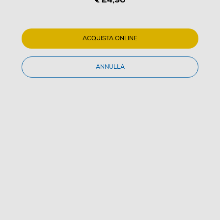
ACQUISTA ONLINE
1
/
3
ANNULLA
LEXAR - 64GB MICROSDXC PLUS-Blue/White
(0)
Dettagli Prodotto
Confronta
€ 24,90
IVA e contributo RAEE inclusi
Acquisto online
con consegna € 4,90
Ritiro in negozio
in 30 minuti e sempre gratuito