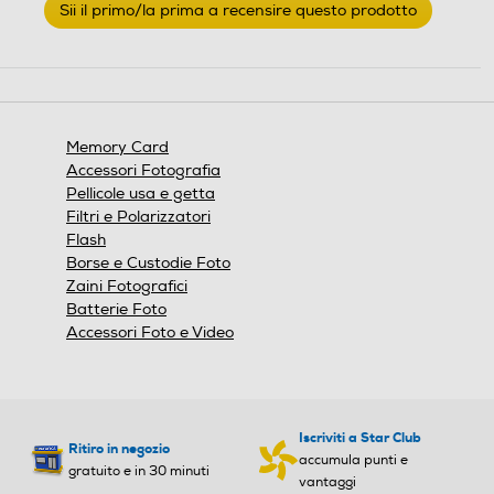
Sii il primo/la prima a recensire questo prodotto
valutazione
.
Questa
azione
aprirà
una
finestra
Memory Card
modale.
Accessori Fotografia
Pellicole usa e getta
Filtri e Polarizzatori
Flash
Borse e Custodie Foto
Zaini Fotografici
Batterie Foto
Accessori Foto e Video
Iscriviti a Star Club
Ritiro in negozio
accumula punti e
gratuito e in 30 minuti
vantaggi