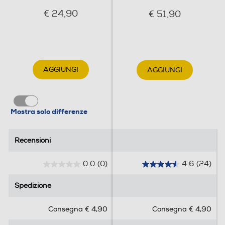
€ 24,90
€ 51,90
AGGIUNGI
AGGIUNGI
Mostra solo differenze
Recensioni
Recensioni
0.0
(0)
4.6
(24)
0
4
.
.
Spedizione
Spedizione
0
6
s
s
Consegna € 4,90
Consegna € 4,90
u
u
5
5