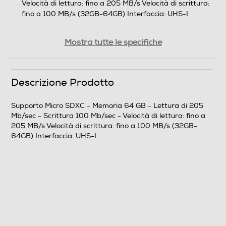
Velocità di lettura: fino a 205 MB/s Velocità di scrittura:
fino a 100 MB/s (32GB-64GB) Interfaccia: UHS-I
Capacità di memoria-GB
Mostra tutte le specifiche
64
Velocità lettura-Mb al sec
Descrizione Prodotto
205
Supporto Micro SDXC - Memoria 64 GB - Lettura di 205
Mb/sec - Scrittura 100 Mb/sec - Velocità di lettura: fino a
Velocità scrittura-Mb al sec
205 MB/s Velocità di scrittura: fino a 100 MB/s (32GB-
64GB) Interfaccia: UHS-I
100
SpeedClass Rating
Speed Class 10
Peso-Kg
0,02