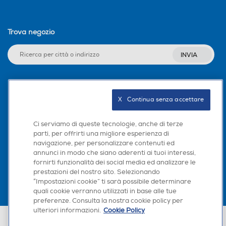
Trova negozio
INVIA
Seguici sui social
X   Continua senza accettare
Ci serviamo di queste tecnologie, anche di terze
parti, per offrirti una migliore esperienza di
navigazione, per personalizzare contenuti ed
Scarica la nostra app
annunci in modo che siano aderenti ai tuoi interessi,
fornirti funzionalità dei social media ed analizzare le
prestazioni del nostro sito. Selezionando
“Impostazioni cookie” ti sarà possibile determinare
quali cookie verranno utilizzati in base alle tue
preferenze. Consulta la nostra cookie policy per
ulteriori informazioni.
Cookie Policy
Euronics Italia SpA. Sede legale Via Montefeltro, 6/a 20156 Milano