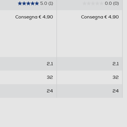
5.0
(1)
0.0
(0)
5
0
.
.
Consegna € 4,90
Consegna € 4,90
0
0
s
s
u
u
5
5
s
s
t
t
e
e
2,1
2,1
l
l
l
l
32
32
e
e
.
.
24
24
1
r
e
c
e