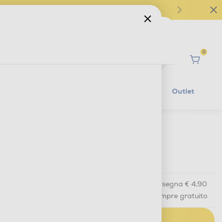
0
Ciao
Mobilità Elettrica
Lifestyle
Outlet
€ 89,90
IVA e contributo RAEE inclusi
Acquisto online
con consegna € 4,90
Ritiro in negozio
in 30 minuti e sempre gratuito
AGGIUNGI AL CARRELLO