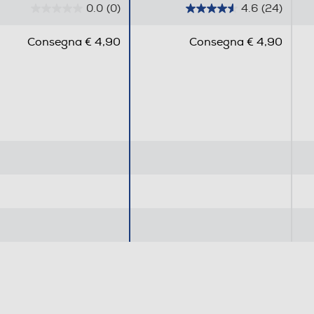
0.0
(0)
4.6
(24)
0
4
.
.
Consegna € 4,90
Consegna € 4,90
0
6
s
s
u
u
5
5
s
s
t
t
e
e
l
l
l
l
e
e
.
.
2
4
r
e
c