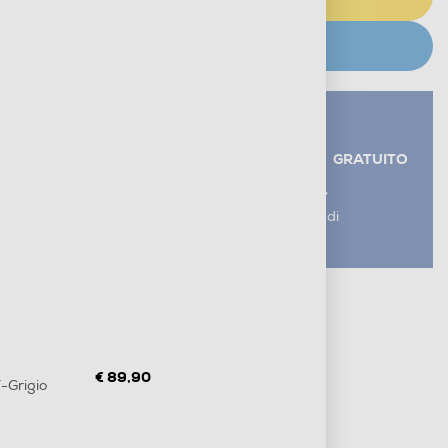
CERCA NEGOZIO
Servizi aggiuntivi alla consegna*
RITIRO USATO RAEE
GRATUITO
AGGIUNGI UN SERVIZIO
*I servizi sono esclusi dal costo di
consegna
Metodi di pagamento e finanziamenti
Informazioni sulla consegna
Diritto di recesso
€ 89,90
-Grigio