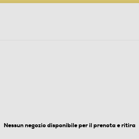
PARTECIPA AL CONCORSO ANNIVERSARIO
ine
 Audio
Elettrodomestici
Foto, Video, Droni
K A2 V-Grigio
(0)
Nessun negozio disponibile per il prenota e ritira