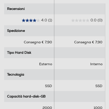
Recensioni
Recensioni
4.0
(1)
0.0
(0)
4
0
.
.
Spedizione
Spedizione
0
0
s
s
Consegna € 7,90
Consegna € 7,90
u
u
5
5
Tipo Hard Disk
Tipo Hard Disk
s
s
t
t
e
e
Esterno
Interno
l
l
l
l
Tecnologia
Tecnologia
e
e
.
.
SSD
SSD
1
r
Capacità hard-disk-GB
Capacità hard-disk-GB
e
c
2000
1000