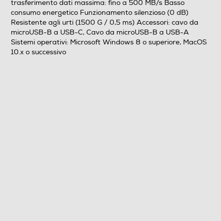
Esterna
trasferimento dati massima: fino a 500 MB/s Basso
consumo energetico Funzionamento silenzioso (0 dB)
Accessori in dotazione
Resistente agli urti (1500 G / 0,5 ms) Accessori: cavo da
microUSB-B a USB-C, Cavo da microUSB-B a USB-A
Cavo da microUSB-B a USB-C, Cavo da microUSB-B a
Sistemi operativi: Microsoft Windows 8 o superiore, MacOS
10.x o successivo
USB-A
Descrizione marketing
SSD ESTERNA PREMIUM DA 1,8" COLORE NERO 2 TB
USB 3.2 superveloce Gen 1x1 (5 Gbps) Velocità di
trasferimento dati massima: fino a 500 MB/s Basso
consumo energetico Funzionamento silenzioso (0 dB)
Resistente agli urti (1500 G / 0,5 ms) Accessori: cavo da
microUSB-B a USB-C, Cavo da microUSB-B a USB-A
Sistemi operativi: Microsoft Windows 8 o superiore,
MacOS 10.x o successivo
Sistema Operativo - Software
Sistema operativo