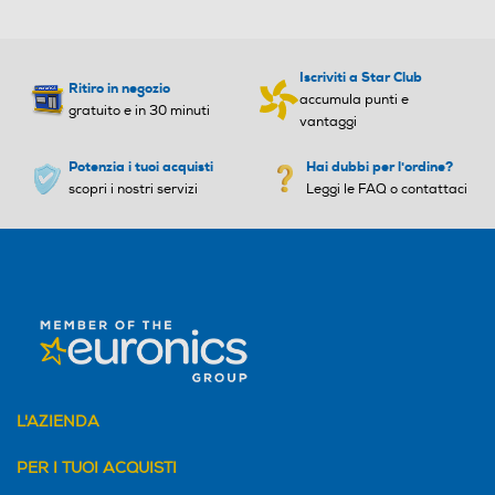
Altre funzioni
Altre funzioni
Interfaccia: PCIe® 4.0 x4 /
Iscriviti a Star Club
Ritiro in negozio
5.0 x2 NVMe™ 2.0
accumula punti e
gratuito e in 30 minuti
vantaggi
Connessione HDMI
Connessione HDMI
Potenzia i tuoi acquisti
Hai dubbi per l'ordine?
scopri i nostri servizi
Leggi le FAQ o contattaci
Firewire
Firewire
Memory card reader
Memory card reader
L'AZIENDA
PER I TUOI ACQUISTI