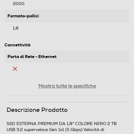
2000
Formato-pollici
1,8
Connettività
Porta di Rete - Ethernet
Wi-Fi
Mostra tutte le specifiche
Descrizione Prodotto
Descrizione
Alimentazione
SSD ESTERNA PREMIUM DA 1,8" COLORE NERO 2 TB
USB 3.2 superveloce Gen 1x1 (5 Gbps) Velocità di