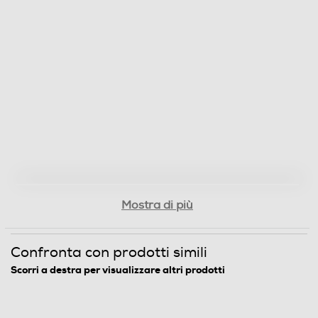
Microsoft Windows 8 o superiore, MacOS 10.x o
successivo
Dimensioni - Peso
Altezza-mm
10
Larghezza-mm
54
Mostra di più
Profondità-mm
89
Confronta con prodotti simili
Scorri a destra per visualizzare altri prodotti
Peso-Kg
0,49