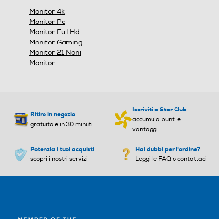
517
178
178
Monitor 4k
Monitor Pc
Larghezza-mm
Angolo visuale veritcale-°
Angolo visuale veritcale-°
Monitor Full Hd
Monitor Gaming
613
178
178
Monitor 21 Noni
Profondità-mm
Monitor
Ris. orizzontale-pixel
Ris. orizzontale-pixel
226
3840
3840
Peso-Kg
Iscriviti a Star Club
Ris. verticale-pixel
Ris. verticale-pixel
Ritiro in negozio
accumula punti e
6,5
gratuito e in 30 minuti
vantaggi
2160
2160
Potenzia i tuoi acquisti
Hai dubbi per l'ordine?
Informazioni sulla sicurezza del prodotto
Certificazioni
Certificazioni
scopri i nostri servizi
Leggi le FAQ o contattaci
Clicca qui
Energy Star EPEAT Bronze
TÜV Flicker-free TÜV Low B
lue Light