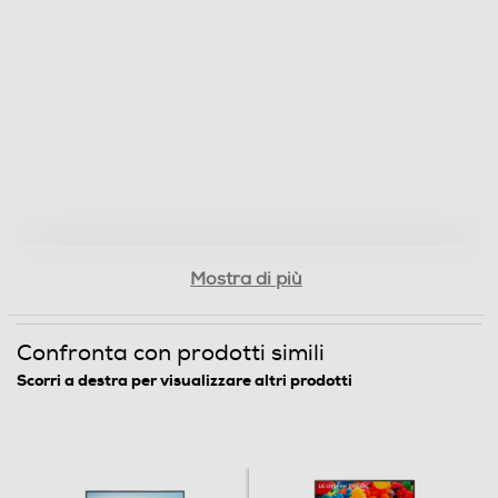
178
Ris. orizzontale-pixel
3840
Ris. verticale-pixel
2160
Certificazioni
Mostra di più
Energy Star EPEAT Bronze TÜV Flicker-free TÜV Low
Blue Light
Confronta con prodotti simili
Scorri a destra per visualizzare altri prodotti
Multimedia
Sintonizzatore DVB-T