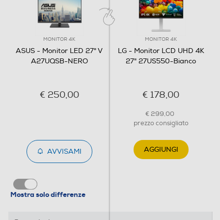
Videocamera incorporata
MONITOR 4K
MONITOR 4K
ASUS - Monitor LED 27" V
LG - Monitor LCD UHD 4K
Monitor con casse
A27UQSB-NERO
27" 27US550-Bianco
Integrate
€ 250,00
€ 178,00
Regolazione del volume
€ 299,00
prezzo consigliato
Microfono integrato
AGGIUNGI
AVVISAMI
Connessioni
Mostra solo differenze
Porta VGA