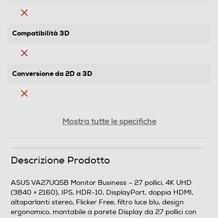
Compatibilità 3D
Conversione da 2D a 3D
Rapporto formato
Mostra tutte le specifiche
16:9
Funzione-Utilizzo
Descrizione Prodotto
Utilizzo Office
ASUS VA27UQSB Monitor Business – 27 pollici, 4K UHD
(3840 × 2160), IPS, HDR-10, DisplayPort, doppia HDMI,
Luminosità LCD
altoparlanti stereo, Flicker Free, filtro luce blu, design
ergonomico, montabile a parete Display da 27 pollici con
350