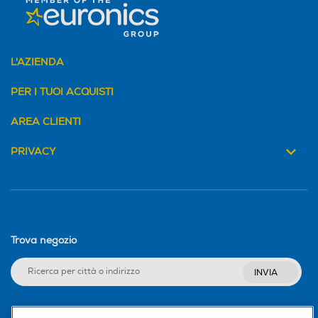
Sintonizzatore DVB-T
Sintonizzatore DVB-T
L'AZIENDA
Videocamera incorporata
Videocamera incorporata
PER I TUOI ACQUISTI
AREA CLIENTI
Monitor con casse
Monitor con casse
PRIVACY
Integrate
Regolazione del volume
Regolazione del volume
Trova negozio
Microfono integrato
Microfono integrato
INVIA