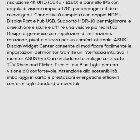
risoluzione 4K UHD (3840 × 2160) e pannello IPS con
angolo di visione ampio a 178°, per immagini nitide e
Time response Rate
coinvolgenti. Connettività completa con doppia HDMI,
DisplayPort e hub USB. Supporto HDR-10 per migliorare le
5
aree chiare e scure e offrire una visione più realistica.
Design ergonomico con regolazioni di inclinazione,
Touchscreen
rotazione, pivot e altezza per un comfort ottimale. ASUS
DisplayWidget Center consente di modificare facilmente le
impostazioni del monitor tramite un’interfaccia intuitiva. I
monitor ASUS Eye Care includono tecnologie certificate
LED
TÜV Rheinland Flicker-Free e Low Blue Light per una
visione più confortevole. Attenzione alla sostenibilità:
imballaggi in carta e prestazioni energetiche efficienti
conformi agli standard ambientali.
Risoluzione HD
4K Ultra HD (3840×2160)
Angolo visuale orizzontale-°
178
Angolo visuale veritcale-°