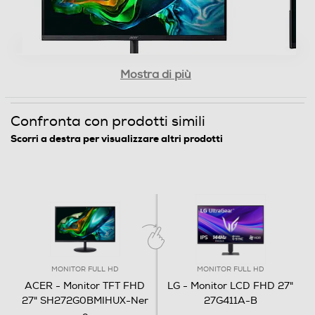
Angolo visuale orizzontale-°
178
Angolo visuale veritcale-°
Mostra di più
Ideale per le attività quotidiane, Acer serie SH2
178
presenta design ZeroFrame, profilo ultrasottile,
Confronta con prodotti simili
Frequenza orizzontale min KHz
funzionalità Type-C ed ErgoStand. È un
Scorri a destra per visualizzare altri prodotti
accessorio elegante per la tua casa o l'ufficio.
31
Frequenza orizzontale max KHz
135
Ris. orizzontale-pixel
1920
MONITOR FULL HD
MONITOR FULL HD
ACER - Monitor TFT FHD
LG - Monitor LCD FHD 27"
Ris. verticale-pixel
27" SH272G0BMIHUX-Ner
27G411A-B