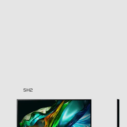
100000000
Time response Rate
4
Numero colori schermo
16700000
Touchscreen
LED
SH2
Risoluzione HD
Full HD