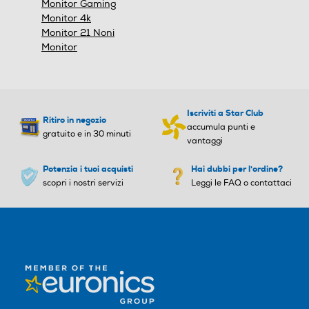
Monitor Gaming
tempo un'erogazione di potenza di 65 W per una
100000000
Monitor 4k
ricarica ultra rapida.
Monitor 21 Noni
DVI
Time response Rate
Time response Rate
Monitor
4
5
HDMI ARC
Numero colori schermo
Numero colori schermo
Iscriviti a Star Club
Ritiro in negozio
accumula punti e
gratuito e in 30 minuti
16700000
vantaggi
Connessione HDMI
Potenzia i tuoi acquisti
Hai dubbi per l'ordine?
Touchscreen
Touchscreen
scopri i nostri servizi
Leggi le FAQ o contattaci
Numero HDMI Totali
LED
LED
1
Tipo HDMI
Risoluzione HD
Risoluzione HD
1.4