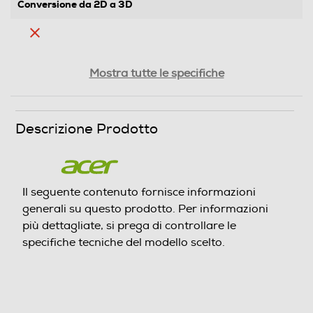
Conversione da 2D a 3D
Rapporto formato
Mostra tutte le specifiche
16:9
Funzione-Utilizzo
Descrizione Prodotto
Utilizzo Office
Luminosità LCD
Il seguente contenuto fornisce informazioni
250
generali su questo prodotto. Per informazioni
più dettagliate, si prega di controllare le
Rapporto contrasto xxx a 1
specifiche tecniche del modello scelto.
1500
Contrasto dinamico