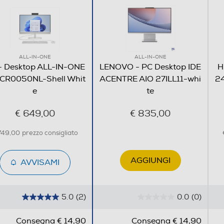
23,8
ALL-IN-ONE
ALL-IN-ONE
- Desktop ALL-IN-ONE
LENOVO - PC Desktop IDE
H
Full HD
Per affrontare al 
CR0050NL-Shell Whit
ACENTRE AIO 27ILL11-whi
24
e
te
250
ogni giorno.
€ 649,00
€ 835,00
16:9
Affronta la tua giornata g
processore AMD
, ampio 
749,00
prezzo consigliato
1920
[
5
]
connessioni rapide e tan
1080
AGGIUNGI
AVVISAMI
5.0
(2)
0.0
(0)
Tecnologia IPS
5
0
.
.
Consegna € 14,90
Consegna € 14,90