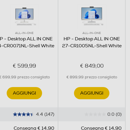
ALL-IN-ONE
ALL-IN-ONE
P - Desktop ALL IN ONE
HP - Desktop ALL IN ONE
meglio la giornata,
-CR0071NL-Shell White
27-CR1005NL-Shell White
€ 599,99
€ 849,00
razie a un affidabile
spazio di archiviazione,
€ 699,99
prezzo consigliato
€ 899,99
prezzo consigliato
ta memoria.
AGGIUNGI
AGGIUNGI
4.4
(147)
0.0
(0)
4
0
.
.
Consegna € 14,90
Consegna € 14,90