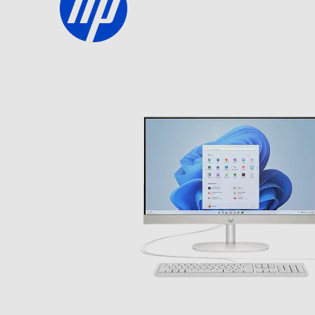
Velocità clock Turbo (Ghz)
Cache di terzo livello-MB
Marca Chipset
Tipo Chipset
Memoria RAM
Tipo di RAM
Capacità RAM in GB
Espandibilità RAM
Slot OPTANE
Hard disk