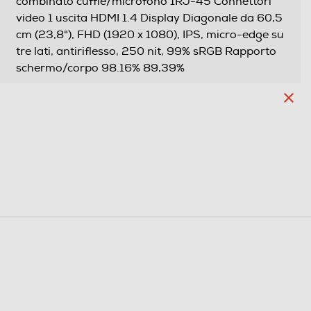
combinato cuffie/microfono 1RJ-45 Connettori
video 1 uscita HDMI 1.4 Display Diagonale da 60,5
cm (23,8"), FHD (1920 x 1080), IPS, micro-edge su
tre lati, antiriflesso, 250 nit, 99% sRGB Rapporto
schermo/corpo 98.16% 89,39%
AMD
AMD Ryzen 5
Processore AMD Ryzen 5 7xxx
Ryzen 5 7520U
2,8