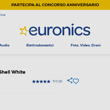
PARTECIPA AL CONCORSO ANNIVERSARIO
ine
 Audio
Elettrodomestici
Foto, Video, Droni
hell White
5.0
(2)