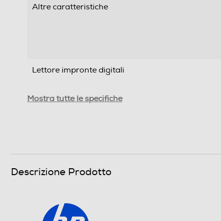
Altre caratteristiche
Lettore impronte digitali
Processore
Mostra tutte le specifiche
Tipo CPU
Tipo di processore
Generazione AMD
Descrizione Prodotto
Nome Processore
Velocità del processore in GHz