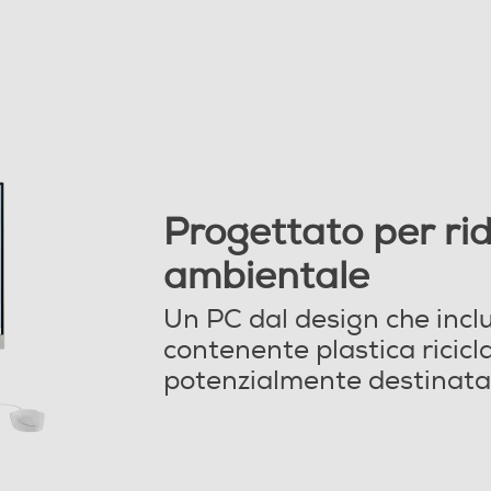
4,3
4
AMD
SoC
Progettato per rid
ambientale
LPDDR5
Un PC dal design che includ
8
contenente plastica ricic
8
potenzialmente destinata 