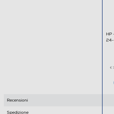
Dimensione schermo (pollici)
Compatibilità 3D
Conversione da 2D a 3D
HP 
Risoluzione HD
24-
Luminosità LCD
Rapporto formato
€ 
Ris. orizzontale-pixel
Ris. verticale-pixel
Risoluzione
Recensioni
Tecnologia schermo
Spedizione
Touchscreen