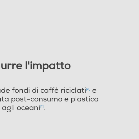
urre l'impatto
e fondi di caffè riciclati
e
[
3
]
lata post-consumo e plastica
agli oceani
.
[
1
]