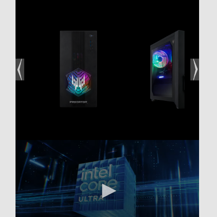
Cache di secondo livello-MB
30
Marca Chipset
Intel
Tipo Chipset
Integrato
Memoria RAM
Tipo di RAM
DDR5
Capacità RAM in GB
32