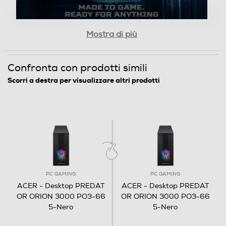
Espandibilità RAM
Mostra di più
32
Slot OPTANE
In un mondo in cui lo spazio è scarsissimo e la
Confronta con prodotti simili
potenza è tutto, il Predator Orion 3000 da 28 litri
Scorri a destra per visualizzare altri prodotti
unisce forza pura e precisione dell'IA in un formato
compatto. Progettato per comandare grazie al
processore Intel
Core™ Ultra 7 265F e alla grafica
®
Hard disk
NVIDIA
GeForce RTX™ 5070.
®
Capacita' SSD-GB
2048
Partizione di ripristino
PC GAMING
PC GAMING
ACER - Desktop PREDAT
ACER - Desktop PREDAT
OR ORION 3000 PO3-66
OR ORION 3000 PO3-66
5-Nero
5-Nero
Adattatore Grafico