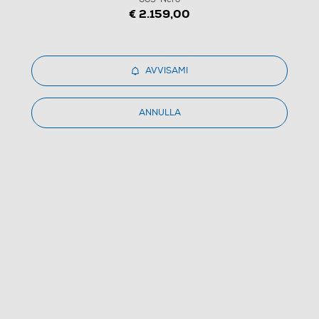
€ 2.159,00
AVVISAMI
1
/
11
ANNULLA
ACER - Desktop PREDATOR ORION 3000 PO3-665-
Nero
(0)
Dettagli Prodotto
Confronta
€ 2.159,00