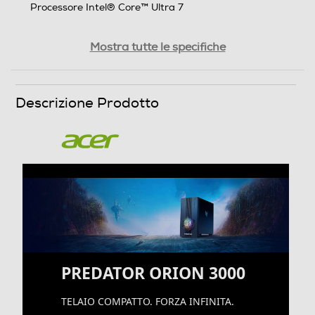
Processore Intel® Core™ Ultra 7
Generazione AMD
Mostra tutte le specifiche
Nome Processore
Descrizione Prodotto
265F
NPU (Tops)
13
Velocità del processore in GHz
2,4
Velocità clock Turbo (Ghz)
PREDATOR ORION 3000
5,3
TELAIO COMPATTO. FORZA INFINITA.