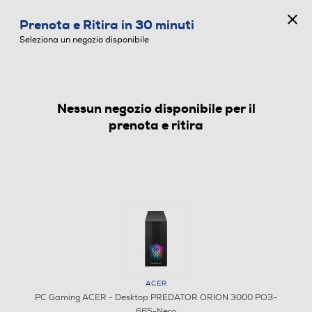
CONCORSO ANNIVERSARIO
Prenota e Ritira in 30 minuti
0
Seleziona un negozio disponibile
Nessun negozio disponibile per il
PC GAMING
prenota e ritira
Aggiungi M365
ACER
PC Gaming ACER - Desktop PREDATOR ORION 3000 PO3-
665-Nero