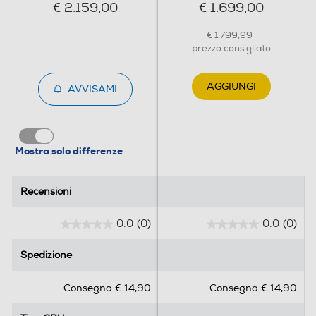
€ 2.159,00
€ 1.699,00
Marca scheda grafica
€ 1.799,99
NVIDIA
prezzo consigliato
Modello scheda grafica
AGGIUNGI
AVVISAMI
GeForce RTX 5070 DP DP DP HDMI
Memoria grafica dedicata-MB
Mostra solo differenze
12288
Altre info scheda grafica
Recensioni
Recensioni
GDDR7
0.0
(0)
0.0
(0)
0
0
.
.
Spedizione
Spedizione
Unità ottica
0
0
s
s
Unità Ottica
Consegna € 14,90
Consegna € 14,90
u
u
5
5