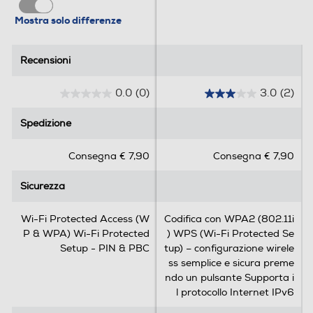
Mostra solo differenze
Recensioni
Recensioni
0.0
(0)
3.0
(2)
0
3
.
.
Spedizione
Spedizione
0
0
s
s
Consegna € 7,90
Consegna € 7,90
u
u
5
5
Sicurezza
Sicurezza
s
s
t
t
e
e
Wi-Fi Protected Access (W
Codifica con WPA2 (802.11i
l
l
P & WPA) Wi-Fi Protected
) WPS (Wi-Fi Protected Se
l
l
Setup - PIN & PBC
tup) – configurazione wirele
e
e
ss semplice e sicura preme
.
.
ndo un pulsante Supporta i
2
l protocollo Internet IPv6
r