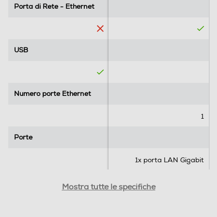
e
Porta di Rete - Ethernet
Porta di Rete - Ethernet
c
e
n
s
USB
USB
i
o
n
i
Numero porte Ethernet
Numero porte Ethernet
1
Porte
Porte
1x porta LAN Gigabit
Powerline (PLC)
Powerline (PLC)
Mostra tutte le specifiche