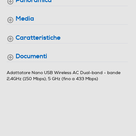
Panoramica
Connettività
Media
Porta di Rete - Ethernet
Caratteristiche
USB
Documenti
Adattatore Nano USB Wireless AC Dual-band - bande
2,4GHz (150 Mbps); 5 GHz (fino a 433 Mbps)
Dimensioni - Peso
Peso-Kg
0,2
Informazioni sulla sicurezza del prodotto
Clicca qui