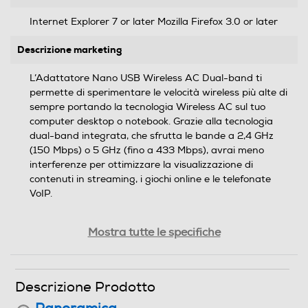
Internet Explorer 7 or later Mozilla Firefox 3.0 or later
Descrizione marketing
L’Adattatore Nano USB Wireless AC Dual-band ti
permette di sperimentare le velocità wireless più alte di
sempre portando la tecnologia Wireless AC sul tuo
computer desktop o notebook. Grazie alla tecnologia
dual-band integrata, che sfrutta le bande a 2,4 GHz
(150 Mbps) o 5 GHz (fino a 433 Mbps), avrai meno
interferenze per ottimizzare la visualizzazione di
contenuti in streaming, i giochi online e le telefonate
VoIP.
Sicurezza
Mostra tutte le specifiche
Sicurezza
Descrizione Prodotto
Wi-Fi Protected Access (WP & WPA) Wi-Fi Protected
Setup - PIN & PBC