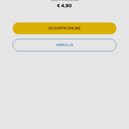
€ 4,90
1
/
5
ACQUISTA ONLINE
D-LINK - DWA-171 Adattatore Nano USB Wireless AC
ANNULLA
(0)
Dettagli Prodotto
Confronta
€ 4,90
IVA e contributo RAEE inclusi
Acquisto online
con consegna € 7,90
Ritiro in negozio
in 30 minuti e sempre gratuito