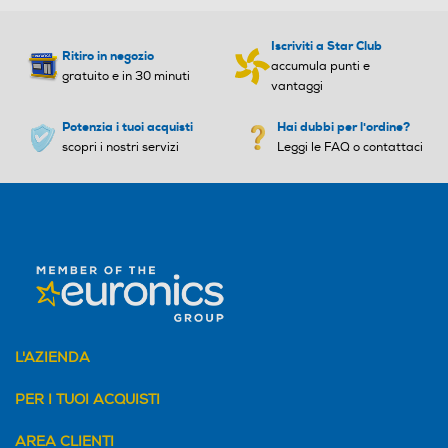
Larghezza-mm
Larghezza-mm
Iscriviti a Star Club
Ritiro in negozio
accumula punti e
gratuito e in 30 minuti
vantaggi
Profondità-mm
Profondità-mm
Potenzia i tuoi acquisti
Hai dubbi per l'ordine?
scopri i nostri servizi
Leggi le FAQ o contattaci
L'AZIENDA
PER I TUOI ACQUISTI
AREA CLIENTI