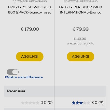
ADATTATORI NETWORKING
ADATTATORI NETWORKING
FRITZ! - MESH WIFI SET 1
FRITZ! - REPEATER 2400
Sicurezza
600 2PACK-bianco/rosso
INTERNATIONAL-Bianco
• Rete Wi-Fi sicura con WPA3/WPA2 • Connessione
stabile e sicura • Aggiornamenti gratuiti senza costi
€ 179,00
€ 79,99
nascosti
€ 119,99
Connettività
prezzo consigliato
Porta di Rete - Ethernet
AGGIUNGI
AGGIUNGI
Powerline (PLC)
Mostra solo differenze
Recensioni
Recensioni
VoIP
0.0
(0)
3.0
(2)
0
3