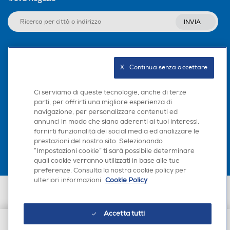
INVIA
Seguici sui social
X   Continua senza accettare
Ci serviamo di queste tecnologie, anche di terze
parti, per offrirti una migliore esperienza di
navigazione, per personalizzare contenuti ed
Scarica la nostra app
annunci in modo che siano aderenti ai tuoi interessi,
fornirti funzionalità dei social media ed analizzare le
prestazioni del nostro sito. Selezionando
“Impostazioni cookie” ti sarà possibile determinare
quali cookie verranno utilizzati in base alle tue
preferenze. Consulta la nostra cookie policy per
ulteriori informazioni.
Cookie Policy
Euronics Italia SpA. Sede legale Via Montefeltro, 6/a 20156 Milano
Partita Iva, Codice Fiscale e iscrizione CCIAA Milano Monza Brianza Lodi
n. 13337170156. Codice intermediario SDI: HHBD9AK. Vendite soggette
Accetta tutti
agli Artt. 45 e ss del Codice del Consumo in tema di Diritti dei
Consumatori.