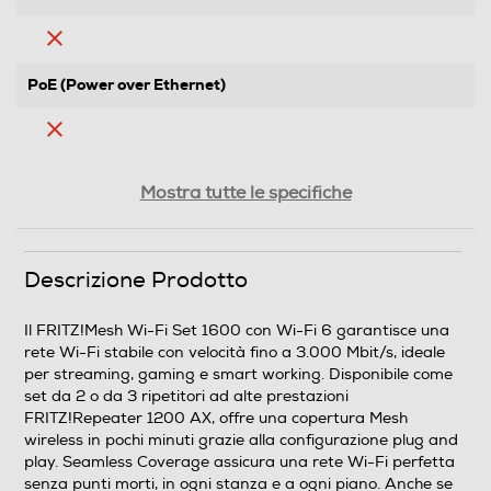
PoE (Power over Ethernet)
Configurazione remota
Mostra tutte le specifiche
Altre caratteristiche
Descrizione Prodotto
Caratteristiche • Sistema Mesh wireless composta da 2
Il FRITZ!Mesh Wi-Fi Set 1600 con Wi-Fi 6 garantisce una
FRITZ!Repeater 1200 AX per una rete Wi-Fi ottimale
rete Wi-Fi stabile con velocità fino a 3.000 Mbit/s, ideale
ovunque • Copertura Wi-Fi completa: confezione da tre
per streaming, gaming e smart working. Disponibile come
per 4-6 stanze e confezione da due per 4 stanze o
set da 2 o da 3 ripetitori ad alte prestazioni
meno • Utilizzabile con un router preesistente,
FRITZ!Repeater 1200 AX, offre una copertura Mesh
direttamente sul modem per fibra ottica (ONT) o su un
wireless in pochi minuti grazie alla configurazione plug and
FRITZ!Box • Wi-Fi 6 fino a 3.000 Mbit/s: 2.400 nella
play. Seamless Coverage assicura una rete Wi-Fi perfetta
banda a 5 GHz e 600 Mbit/s nella banda a 2,4 GHz •
senza punti morti, in ogni stanza e a ogni piano. Anche se