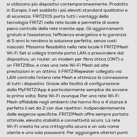
Rete Wi-Fi sicura con WPA3/WPA2 • Configurazione
si utilizzano più dispositivi contemporaneamente. Prodotto
semplice e intuitiva tramite MyFRITZ!App (in DE, EN,
in Europa, il set soddisfa i più elevati standard qualitativi e
ES, FR, IT, NL, PL) • Connessione stabile e sicura •
di sicurezza. FRITZ!OS porta tutti i vantaggi della
Aggiornamenti gratuiti senza costi nascosti • Una porte
tecnologia FRITZ! nella rete locale e permette di avere
LAN Gigabit superveloce su ogni FRITZ!Repeater per il
pieno controllo della rete tramite app. Gli aggiornamenti
collegamento di altri dispositivi tramite cavo o per la
gratuiti e l'assistenza, l'efficienza energetica e la garanzia
creazione di un ponte LAN • Possibilità di regolare la
di 5 anni lo rendono la soluzione perfetta, senza costi
luminosità dei LED oppure di spegnerli • Compatibilità
nascosti. Massima flessibilità nella rete locale Il FRITZ!Mesh
IPv6 • Risparmio energetico grazie al servizio notturno
Wi-Fi Set si collega tramite porta LAN a prescindere dal
dispositivo, un router, un modem per fibra ottica (ONT) o
per rete Wi-Fi e modalità ECO
un FRITZ!Box, e crea una rete Wi-Fi Mesh ad alte
prestazioni in un attimo. Il FRITZ!Repeater collegato via
Interfaccia utente
LAN controlla l'intera rete Mesh e ottimizza la connessione
di tutti i dispositivi. Grazie alla facilità di configurazione
dalla MyFRITZ!App è particolarmente semplice da avviare
la prima volta. Rete Wi-Fi ovunque Per una rete Wi-Fi
Descrizione marketing
Mesh affidabile negli ambienti che hanno fino a 4 stanze è
perfetto il set da 2 con due ripetitori. Indipendentemente
Il FRITZ!Mesh Wi-Fi Set 1600 con Wi-Fi 6 garantisce
dalle esigenze specifiche, FRITZ!Mesh offre sempre portata
una rete Wi-Fi stabile con velocità fino a 3.000 Mbit/s,
ottimale, elevata stabilità e connettività sicura. La rete
ideale per streaming, gaming e smart working.
Wi-Fi creata ha una crittografia sicura e un solo nome
Disponibile come set da 2 o da 3 ripetitori ad alte
utente e una sola password. Per aggiungere ulteriori punti
prestazioni FRITZ!Repeater 1200 AX, offre una