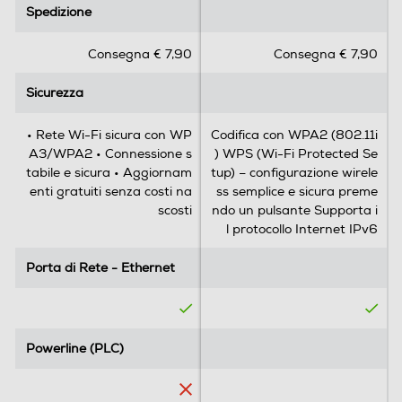
.
.
Spedizione
Spedizione
Bluetooth
0
0
s
s
Consegna € 7,90
Consegna € 7,90
u
u
5
5
USB
Sicurezza
Sicurezza
s
s
t
t
e
e
• Rete Wi-Fi sicura con WP
Codifica con WPA2 (802.11i
l
l
A3/WPA2 • Connessione s
) WPS (Wi-Fi Protected Se
FireWire (IEEE 1394)
l
l
tabile e sicura • Aggiornam
tup) – configurazione wirele
e
e
enti gratuiti senza costi na
ss semplice e sicura preme
.
.
scosti
ndo un pulsante Supporta i
2
l protocollo Internet IPv6
r
Dimensioni - Peso
e
Porta di Rete - Ethernet
Porta di Rete - Ethernet
c
Peso-Kg
e
n
0,32
s
Powerline (PLC)
Powerline (PLC)
i
Informazioni sulla sicurezza del prodotto
o
n