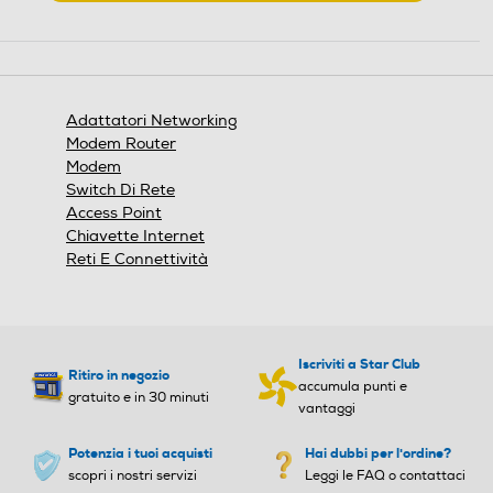
.
Questa
Porte
Porte
azione
aprirà
1x porta LAN Gigabit
una
finestra
Adattatori Networking
modale.
Peso-Kg
Peso-Kg
Modem Router
Modem
0,32
0,175
Switch Di Rete
Access Point
Altezza-mm
Altezza-mm
Chiavette Internet
Reti E Connettività
Larghezza-mm
Larghezza-mm
Iscriviti a Star Club
Ritiro in negozio
accumula punti e
gratuito e in 30 minuti
vantaggi
Profondità-mm
Profondità-mm
Potenzia i tuoi acquisti
Hai dubbi per l'ordine?
scopri i nostri servizi
Leggi le FAQ o contattaci