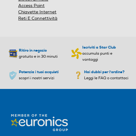
Larghezza-mm
Larghezza-mm
Access Point
114
Chiavette Internet
67
Reti E Connettività
Larghezza-mm
Profondità-mm
Profondità-mm
67
27
Iscriviti a Star Club
Profondità-mm
Ritiro in negozio
accumula punti e
gratuito e in 30 minuti
Peso-Kg
Peso-Kg
vantaggi
27
Potenzia i tuoi acquisti
Hai dubbi per l'ordine?
0,14
0,175
Peso-Kg
scopri i nostri servizi
Leggi le FAQ o contattaci
0,14
Informazioni sulla sicurezza del prodotto
Clicca qui