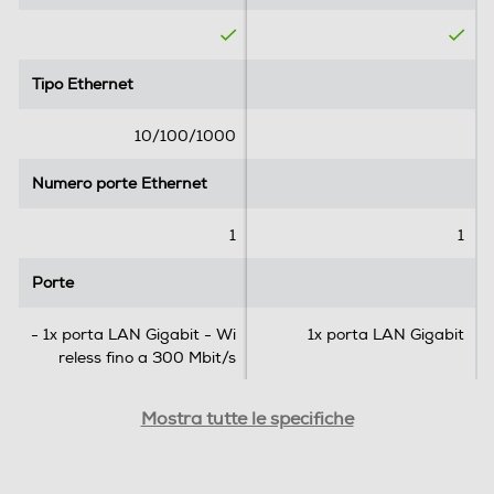
s
s
i
i
o
o
Connettività
n
n
Tipo Ethernet
Tipo Ethernet
e
i
Porta di Rete - Ethernet
10/100/1000
Numero porte Ethernet
Numero porte Ethernet
Tipo Ethernet
1
1
10/100/1000
Porte
Porte
Numero porte Ethernet
1
- 1x porta LAN Gigabit - Wi
1x porta LAN Gigabit
reless fino a 300 Mbit/s
Porte
Powerline (PLC)
Powerline (PLC)
Mostra tutte le specifiche
- 1x porta LAN Gigabit - Wireless fino a 300 Mbit/s
Powerline (PLC)
Powerline (PLC)