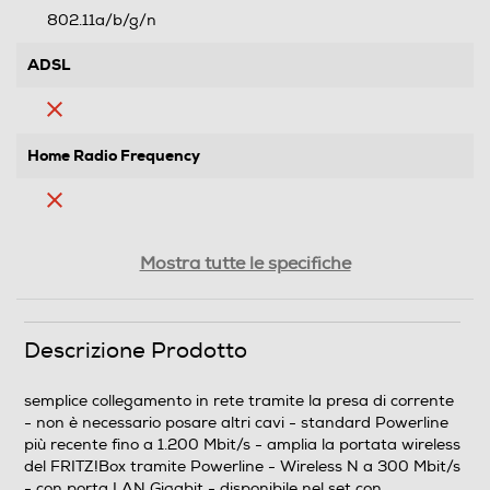
802.11a/b/g/n
ADSL
Home Radio Frequency
Configurazione remota
Mostra tutte le specifiche
Requisiti minimi sistema
Descrizione Prodotto
- Alcune funzioni del FRITZ!Box si possono usare solo
semplice collegamento in rete tramite la presa di corrente
con un browser web che supporta HTML5 come, ad
- non è necessario posare altri cavi - standard Powerline
esempio Firefox a partire dalla versione 17, Internet
più recente fino a 1.200 Mbit/s - amplia la portata wireless
Explorer a partire dalla versione 9 o Google Chrome a
del FRITZ!Box tramite Powerline - Wireless N a 300 Mbit/s
partire dalla versione 23. - Compatibile con adattatori
- con porta LAN Gigabit - disponibile nel set con