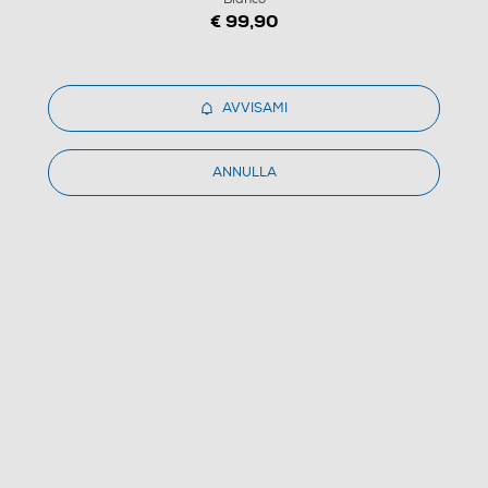
€ 99,90
1
/
5
AVVISAMI
FRITZ! - Powerline 1240E WLAN Set-Bianco
ANNULLA
1.0
(1)
Dettagli Prodotto
Confronta
€ 99,99
IVA e contributo RAEE inclusi
Ritiro in negozio
in 30 minuti e sempre gratuito