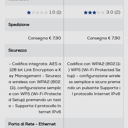
rapido e affidabile anche se le distanze sono
considerevoli. Ogni adattatore dispone di due porte
1.0
(1)
3.0
(2)
1
3
LAN gigabit ultraveloci. Il collegamento in rete
.
.
attraverso la linea elettrica consente di superare
Spedizione
Spedizione
0
0
distanze notevoli e gli ostacoli rappresentati da pareti e
s
s
soffitti. Rispetto agli adattatori Powerline delle
Consegna € 7,90
Consegna € 7,90
u
u
categorie da 500 e 200 Mbit/s, il FRITZ
5
5
Sicurezza
Sicurezza
s
s
Mesi garanzia del costruttore
t
t
e
e
- Codifica integrata: AES a
Codifica con WPA2 (802.11i
24
l
l
128 bit Link Encryption e K
) WPS (Wi-Fi Protected Se
l
l
ey Management - Sicurezz
tup) – configurazione wirele
Sicurezza
e
e
a wireless con WPA2 (802.
ss semplice e sicura preme
.
.
11i), configurazione semplic
ndo un pulsante Supporta i
Sicurezza
1
2
e con WPS (Wi-Fi Protecte
l protocollo Internet IPv6
r
r
d Setup) premendo un tast
- Codifica integrata: AES a 128 bit Link Encryption e
e
e
o - Supporta il protocollo In
Key Management - Sicurezza wireless con WPA2
c
c
ternet IPv6
(802.11i), configurazione semplice con WPS (Wi-Fi
e
e
Protected Setup) premendo un tasto - Supporta il
n
n
Porta di Rete - Ethernet
Porta di Rete - Ethernet
protocollo Internet IPv6